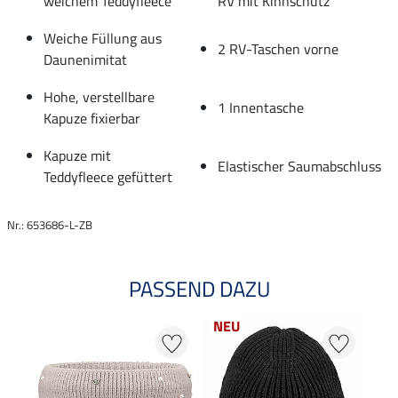
weichem Teddyfleece
RV mit Kinnschutz
Weiche Füllung aus
2 RV-Taschen vorne
Daunenimitat
Hohe, verstellbare
1 Innentasche
Kapuze fixierbar
Kapuze mit
Elastischer Saumabschluss
Teddyfleece gefüttert
Nr.: 653686-L-ZB
PASSEND DAZU
NEU
NE