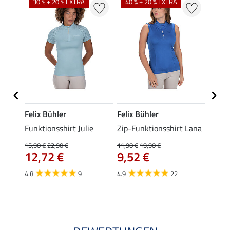
30 % + 20 % EXTRA
40 % + 20 % EXTRA
20 %
Felix Bühler
Felix Bühler
Felix
t
Funktionsshirt Julie
Zip-Funktionsshirt Lana
Funkt
Mara 
15,90 €
22,90 €
11,90 €
19,90 €
12,72 €
9,52 €
15,90 
12,
4.8
9
4.9
22
4.9