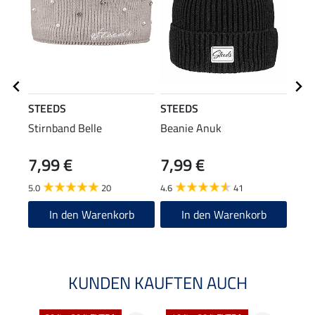
STEEDS
STEEDS
STE
Stirnband Belle
Beanie Anuk
Funk
Anni
7,99 €
7,99 €
22
5.0
20
4.6
41
5.0
In den Warenkorb
In den Warenkorb
KUNDEN KAUFTEN AUCH