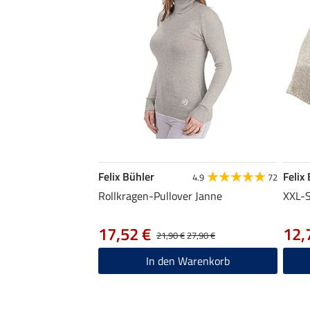
Felix Bühler
Felix
4.9
72
Rollkragen-Pullover Janne
XXL-S
17,52 €
12,
21,90 €
27,90 €
In den Warenkorb