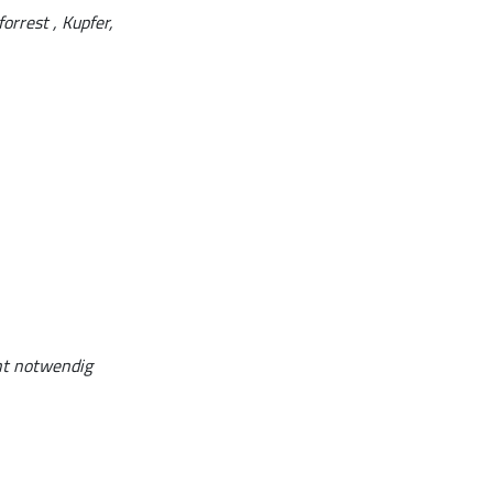
orrest , Kupfer,
ht notwendig