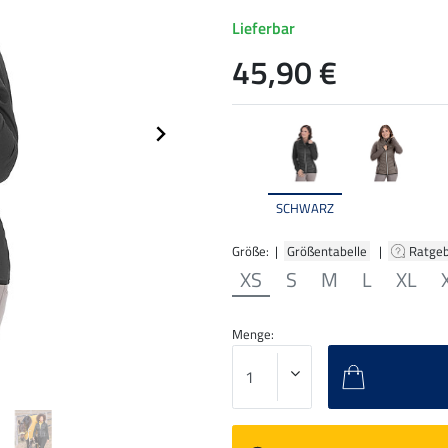
Lieferbar
45,90 €
SCHWARZ
Größe: |
Größentabelle
|
Ratge
XS
S
M
L
XL
Menge: