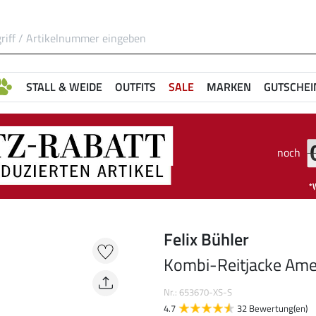
STALL & WEIDE
OUTFITS
SALE
MARKEN
GUTSCHEI
noch
Felix Bühler
Kombi-Reitjacke Ame
Nr.: 653670-XS-S
4.7
32 Bewertung(en)