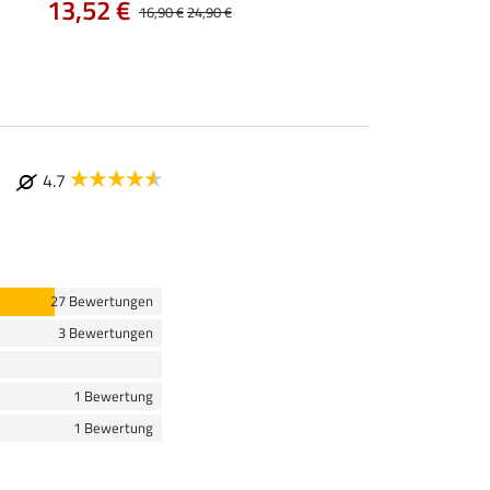
13,52 €
12,72 €
16,90 €
24,90 €
15,90 €
19
4.7
27 Bewertungen
3 Bewertungen
1 Bewertung
1 Bewertung