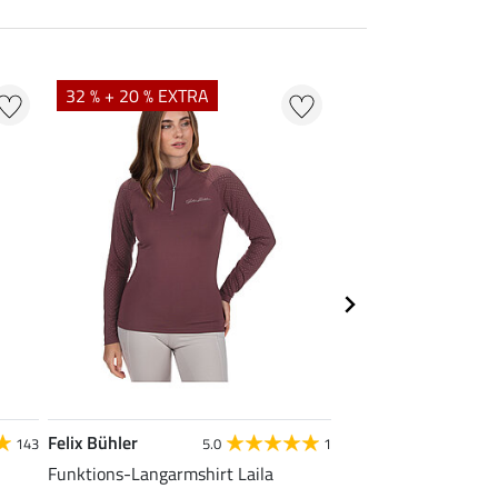
32 % + 20 % EXTRA
20 % + 20 % EXTR
Felix Bühler
Felix Bühler
143
5.0
1
4.9
Funktions-Langarmshirt Laila
Funktions-Poloshirt 