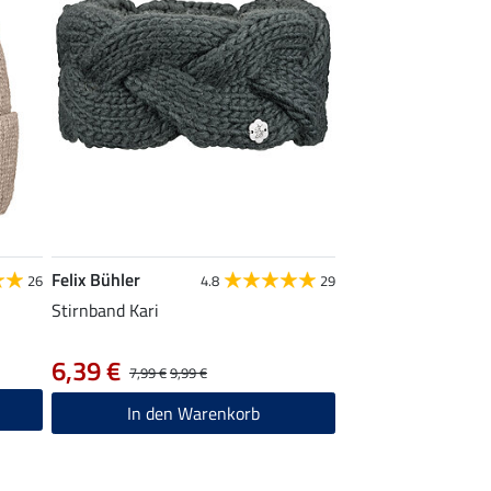
Felix Bühler
26
4.8
29
Stirnband Kari
6,39 €
7,99 €
9,99 €
In den Warenkorb