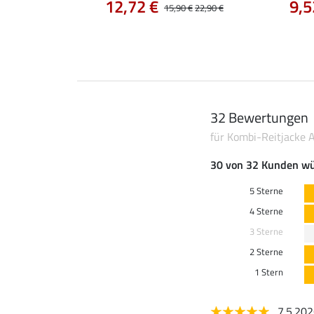
12,72 €
9,5
0 €
19,90 €
15,90 €
22,90 €
32 Bewertungen
für Kombi-Reitjacke 
30 von 32 Kunden wü
5 Sterne
4 Sterne
3 Sterne
2 Sterne
1 Stern
7.5.20