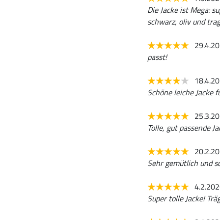
Die Jacke ist Mega: su
schwarz, oliv und tra
29.4.2
passt!
18.4.2
Schöne leiche Jacke 
25.3.2
Tolle, gut passende Ja
20.2.2
Sehr gemütlich und s
4.2.20
Super tolle Jacke! Trä