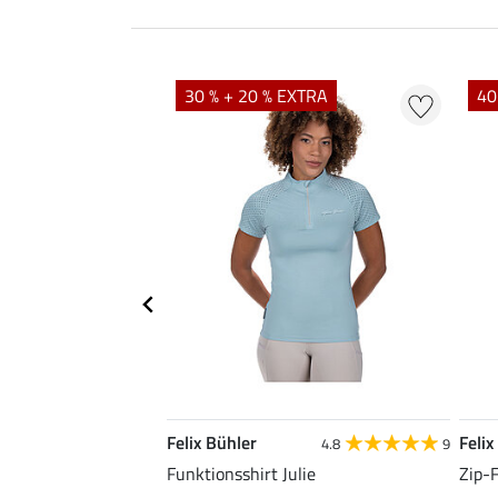
EXTRA
30 % + 20 % EXTRA
40
Felix Bühler
Felix
4.9
101
4.8
9
irt Olivia
Funktionsshirt Julie
Zip-