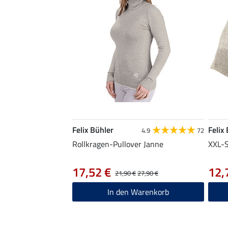
Felix Bühler
Felix
4.9
72
Rollkragen-Pullover Janne
XXL-S
17,52 €
12,
21,90 €
27,90 €
In den Warenkorb