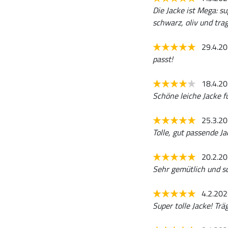
Die Jacke ist Mega: su
schwarz, oliv und tra
29.4.2
passt!
18.4.2
Schöne leiche Jacke 
25.3.2
Tolle, gut passende Ja
20.2.2
Sehr gemütlich und s
4.2.20
Super tolle Jacke! Trä