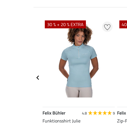
EXTRA
30 % + 20 % EXTRA
40
Felix Bühler
Felix
5.0
11
4.8
9
da
Funktionsshirt Julie
Zip-