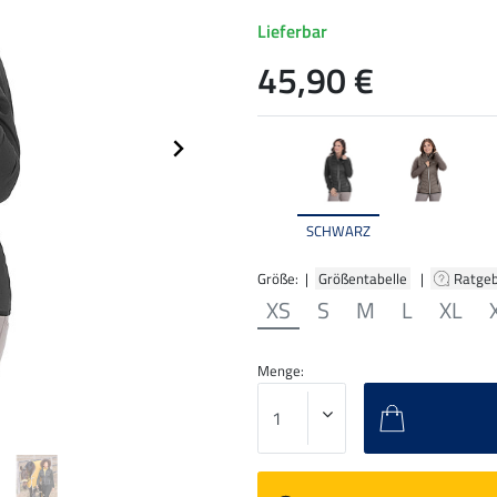
Lieferbar
45,90 €
SCHWARZ
Größe: |
Größentabelle
|
Ratge
XS
S
M
L
XL
Menge: