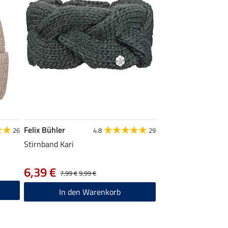
Felix Bühler
26
4.8
29
Stirnband Kari
6,39 €
7,99 €
9,99 €
In den Warenkorb