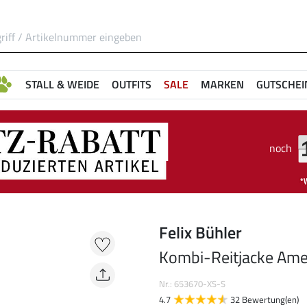
STALL & WEIDE
OUTFITS
SALE
MARKEN
GUTSCHEI
noch
Felix Bühler
Kombi-Reitjacke Ame
Nr.: 653670-XS-S
4.7
32 Bewertung(en)