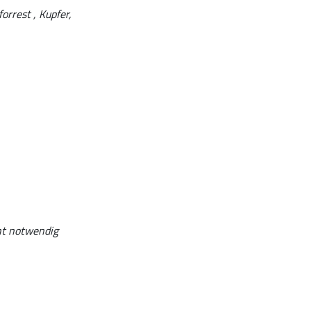
orrest , Kupfer,
ht notwendig