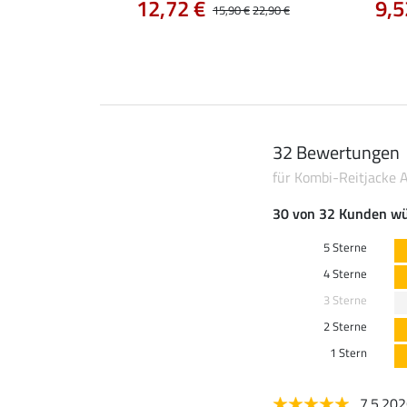
12,72 €
9,5
14,90 €
15,90 €
22,90 €
32 Bewertungen
für Kombi-Reitjacke 
30 von 32 Kunden wü
5 Sterne
4 Sterne
3 Sterne
2 Sterne
1 Stern
7.5.20