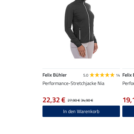
Felix Bühler
Felix
5.0
14
Performance-Stretchjacke Nia
Perfo
22,32 €
19,
27,90 €
34,90 €
In den Warenkorb