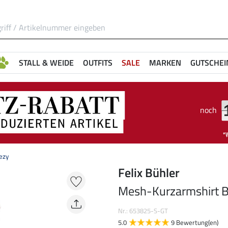
STALL & WEIDE
OUTFITS
SALE
MARKEN
GUTSCHEI
noch
ezy
Felix Bühler
Mesh-Kurzarmshirt 
Nr.: 653825-S-GT
5.0
9 Bewertung(en)