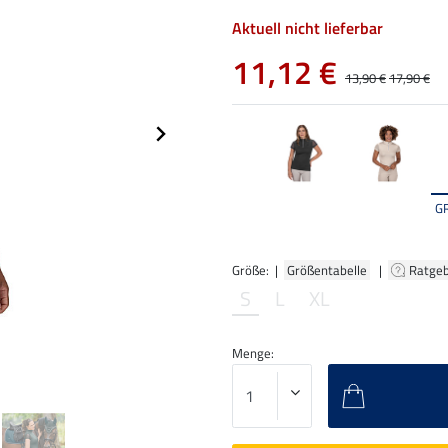
Aktuell nicht lieferbar
11,12 €
13,90 €
17,90 €
G
Größe: |
Größentabelle
|
Ratge
S
L
XL
Menge: