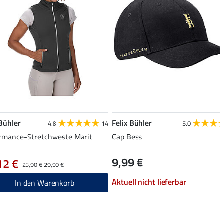
 Bühler
Felix Bühler
4.8
14
5.0
rmance-Stretchweste Marit
Cap Bess
9,99 €
12 €
23,90 €
29,90 €
Aktuell nicht lieferbar
In den Warenkorb