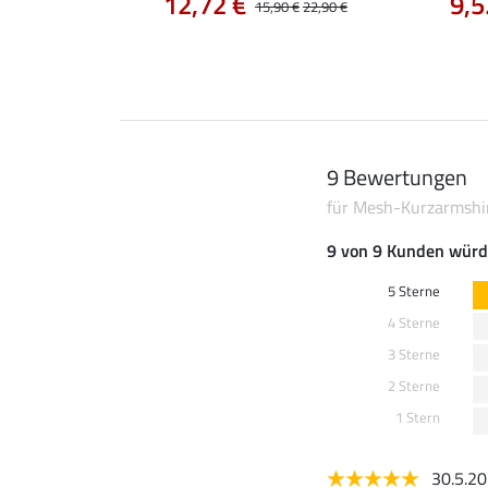
12,72 €
9,5
0 €
15,90 €
22,90 €
9 Bewertungen
für Mesh-Kurzarmshi
9 von 9 Kunden würd
5 Sterne
4 Sterne
3 Sterne
2 Sterne
1 Stern
30.5.2