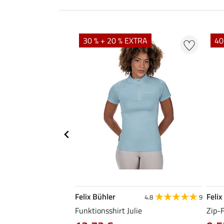
30 % + 20 % EXTRA
40
Felix Bühler
Felix
4.9
38
4.8
9
irt Jess
Funktionsshirt Julie
Zip-