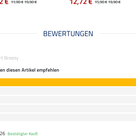
2 €
12,72 €
11,90 €
19,90 €
15,90 €
19,90 €
BEWERTUNGEN
rt Breezy
en diesen Artikel empfehlen
026
(bestätigter Kauf)