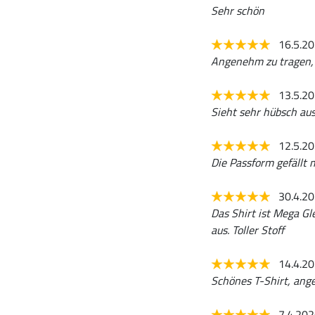
Sehr schön
16.5.2
Angenehm zu tragen, p
13.5.2
Sieht sehr hübsch aus
12.5.2
Die Passform gefällt 
30.4.2
Das Shirt ist Mega Gl
aus. Toller Stoff
14.4.2
Schönes T-Shirt, ang
7.4.20