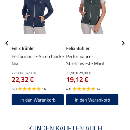
Felix Bühler
Felix Bühler
Feli
Performance-Stretchjacke
Performance-
Kapu
Nia
Stretchweste Marit
Reit
27,90 €
34,90 €
23,90 €
29,90 €
47,90
22,32 €
19,12 €
38
5.0
14
4.8
14
4.8
In den Warenkorb
In den Warenkorb
KUNDEN KAUFTEN AUCH