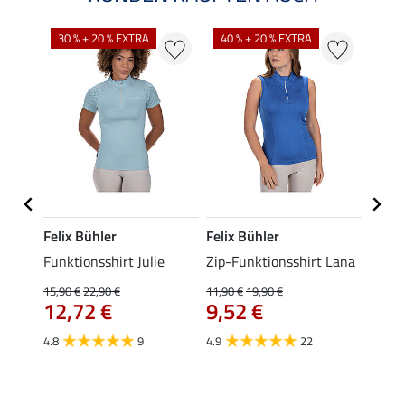
30 % + 20 % EXTRA
40 % + 20 % EXTRA
20 %
Felix Bühler
Felix Bühler
Felix
ne
Funktionsshirt Julie
Zip-Funktionsshirt Lana
Funkt
Mara 
15,90 €
22,90 €
11,90 €
19,90 €
12,72 €
9,52 €
15,90 
12,
4.8
9
4.9
22
4.9