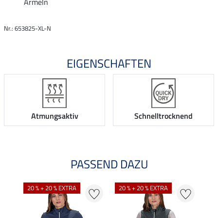
Ärmeln
Nr.: 653825-XL-N
EIGENSCHAFTEN
Atmungsaktiv
Schnelltrocknend
PASSEND DAZU
20 % + 20 % EXTRA
20 % + 20 % EXTRA
20