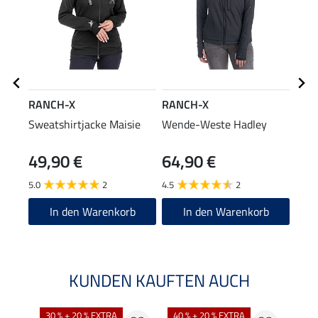
RANCH-X
RANCH-X
RAN
Sweatshirtjacke Maisie
Wende-Weste Hadley
West
49,90 €
64,90 €
69
5.0
2
4.5
2
5.0
In den Warenkorb
In den Warenkorb
KUNDEN KAUFTEN AUCH
30 % + 20 % EXTRA
40 % + 20 % EXTRA
20 %