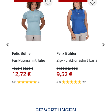
Felix Bühler
Felix Bühler
Felix
t Jess
Funktionsshirt Julie
Zip-Funktionsshirt Lana
Funkt
Mara 
15,90 €
22,90 €
11,90 €
19,90 €
12,72 €
9,52 €
15,90 
12,
4.8
9
4.9
22
4.9
BEWERTUNGEN