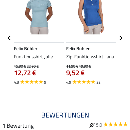
Felix Bühler
Felix Bühler
Felix
t
Funktionsshirt Julie
Zip-Funktionsshirt Lana
Funkt
Mara 
15,90 €
22,90 €
11,90 €
19,90 €
12,72 €
9,52 €
15,90 
12,
4.8
9
4.9
22
4.9
BEWERTUNGEN
1 Bewertung
5.0