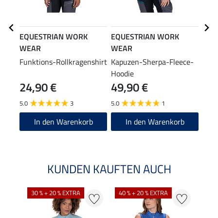
EQUESTRIAN WORK
EQUESTRIAN WORK
EQU
WEAR
WEAR
WE
Funktions-Rollkragenshirt
Kapuzen-Sherpa-Fleece-
Ganz
Hoodie
Outd
24,90 €
49,90 €
49
5.0
3
5.0
1
4.8
In den Warenkorb
In den Warenkorb
KUNDEN KAUFTEN AUCH
30 % + 20 % EXTRA
40 % + 20 % EXTRA
20 %