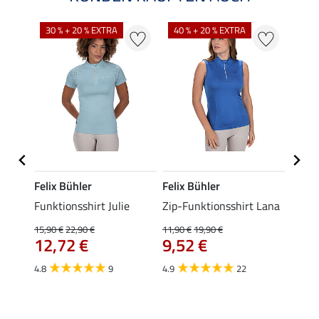
30 % + 20 % EXTRA
40 % + 20 % EXTRA
20 %
Felix Bühler
Felix Bühler
Felix
Funktionsshirt Julie
Zip-Funktionsshirt Lana
Funkt
Mara 
15,90 €
22,90 €
11,90 €
19,90 €
12,72 €
9,52 €
15,90 
12,
4.8
9
4.9
22
4.9