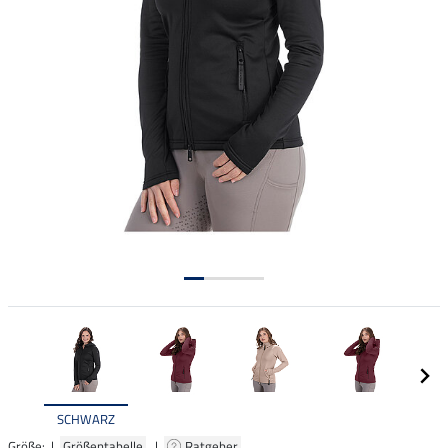
SCHWARZ
Größe: |
Größentabelle
|
Ratgeber