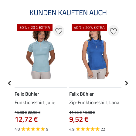
KUNDEN KAUFTEN AUCH
30 % + 20 % EXTRA
40 % + 20 % EXTRA
20 %
Felix Bühler
Felix Bühler
Felix
t
Funktionsshirt Julie
Zip-Funktionsshirt Lana
Funkt
Mara 
15,90 €
22,90 €
11,90 €
19,90 €
12,72 €
9,52 €
15,90 
12,
4.8
9
4.9
22