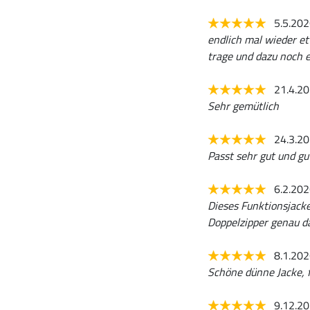
5.5.20
endlich mal wieder etw
trage und dazu noch e
21.4.2
Sehr gemütlich
24.3.2
Passt sehr gut und gu
6.2.20
Dieses Funktionsjacke
Doppelzipper genau da
8.1.20
Schöne dünne Jacke, f
9.12.2