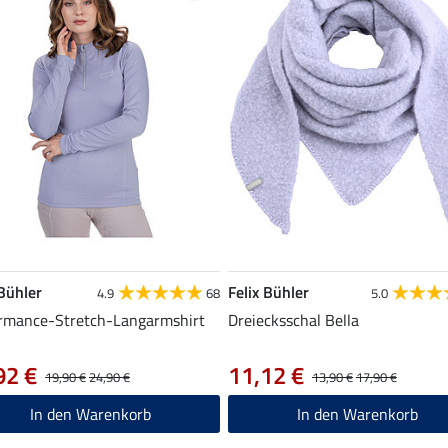
 Bühler
Felix Bühler
4.9
68
5.0
rmance-Stretch-Langarmshirt
Dreiecksschal Bella
92 €
11,12 €
19,90 €
24,90 €
13,90 €
17,90 €
In den Warenkorb
In den Warenkorb