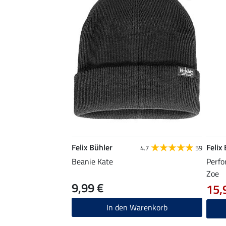
Felix Bühler
Felix
4.7
59
Beanie Kate
Perfo
Zoe
9,99 €
15,
In den Warenkorb