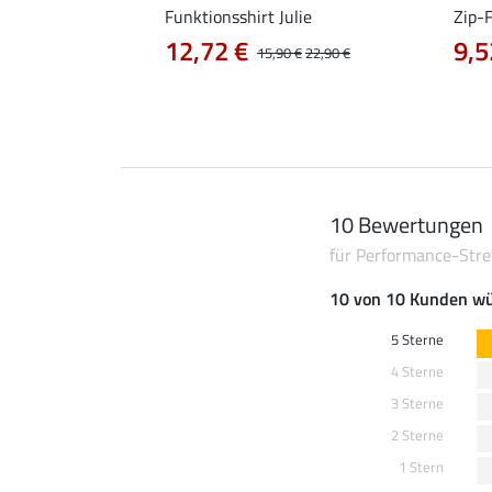
irt Olivia
Funktionsshirt Julie
Zip-
12,72 €
9,5
0 €
19,90 €
15,90 €
22,90 €
10 Bewertungen
für Performance-Stre
10 von 10 Kunden wü
5 Sterne
4 Sterne
3 Sterne
2 Sterne
1 Stern