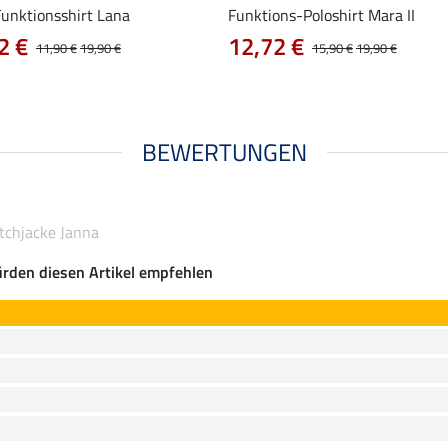
Funktionsshirt Lana
Funktions-Poloshirt Mara II
2 €
12,72 €
11,90 €
19,90 €
15,90 €
19,90 €
BEWERTUNGEN
tchjacke Janna
rden diesen Artikel empfehlen