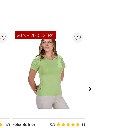
20 % + 20 % EXTRA
20 % + 20 % EXTR
Felix Bühler
Felix Bühler
143
5.0
11
4.9