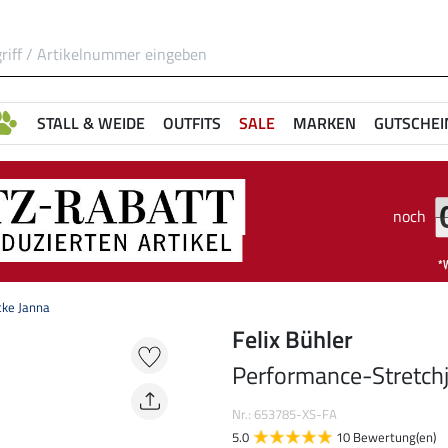
STALL & WEIDE
OUTFITS
SALE
MARKEN
GUTSCHEI
noch
cke Janna
Felix Bühler
Performance-Stretch
Nr.: 653785-XS-FA
5.0
10 Bewertung(en)