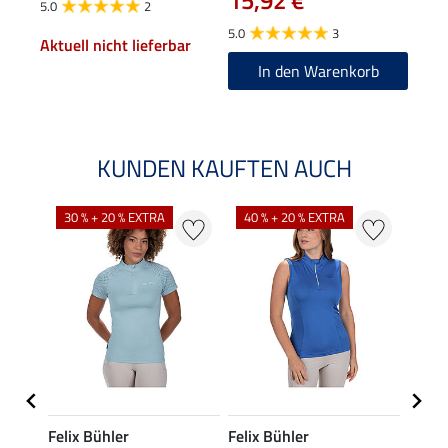
15,92 €
5.0
2
5.0
5.0
3
Aktuell nicht lieferbar
In den Warenkorb
KUNDEN KAUFTEN AUCH
30 % + 20 % EXTRA
40 % + 20 % EXTRA
20 %
Felix Bühler
Felix Bühler
Felix