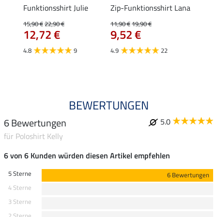
Funktionsshirt Julie
Zip-Funktionsshirt Lana
Funkt
Mara 
15,90 €
22,90 €
11,90 €
19,90 €
12,72 €
9,52 €
15,90 
12,
4.8
9
4.9
22
4.9
BEWERTUNGEN
6 Bewertungen
5.0
für Poloshirt Kelly
6 von 6 Kunden würden diesen Artikel empfehlen
5 Sterne
6 Bewertungen
4 Sterne
3 Sterne
2 Sterne