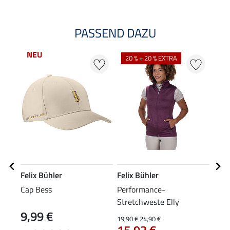
PASSEND DAZU
NEU
NE
20 % + 20 % EXTRA
Felix Bühler
Felix Bühler
Feli
Cap Bess
Performance-
Voll
Stretchweste Elly
CTS
9,99 €
79
19,90 €
24,90 €