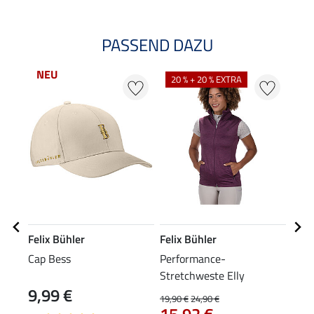
PASSEND DAZU
NEU
NE
20 % + 20 % EXTRA
Felix Bühler
Felix Bühler
Feli
Cap Bess
Performance-
Voll
Stretchweste Elly
CTS
9,99 €
79
19,90 €
24,90 €