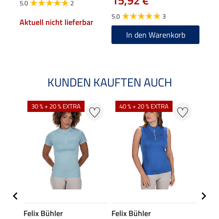
15,92 €
5.0
2
5.0
5.0
3
Aktuell nicht lieferbar
In den Warenkorb
KUNDEN KAUFTEN AUCH
30 % + 20 % EXTRA
40 % + 20 % EXTRA
20 %
Felix Bühler
Felix Bühler
Felix