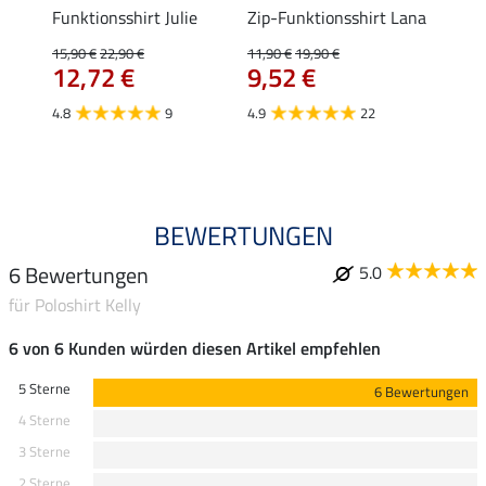
t
Funktionsshirt Julie
Zip-Funktionsshirt Lana
Funkt
Mara 
15,90 €
22,90 €
11,90 €
19,90 €
12,72 €
9,52 €
15,90 
12,
4.8
9
4.9
22
4.9
BEWERTUNGEN
6 Bewertungen
5.0
für Poloshirt Kelly
6 von 6 Kunden würden diesen Artikel empfehlen
5 Sterne
6 Bewertungen
4 Sterne
3 Sterne
2 Sterne