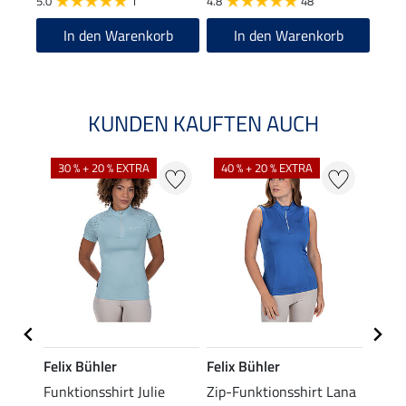
5.0
1
4.8
48
4.9
In den Warenkorb
In den Warenkorb
KUNDEN KAUFTEN AUCH
30 % + 20 % EXTRA
40 % + 20 % EXTRA
20 %
Felix Bühler
Felix Bühler
Felix
Funktionsshirt Julie
Zip-Funktionsshirt Lana
Funkt