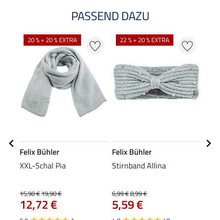
PASSEND DAZU
20 % + 20 % EXTRA
22 % + 20 % EXTRA
22
Felix Bühler
Felix Bühler
Feli
XXL-Schal Pia
Stirnband Allina
Bom
15,90 €
19,90 €
6,99 €
8,99 €
8,49 
12,72 €
5,59 €
6,7