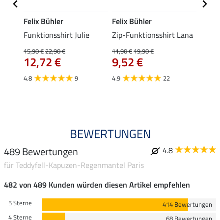
Felix Bühler
Felix Bühler
Felix
t Jess
Funktionsshirt Julie
Zip-Funktionsshirt Lana
Funkt
Mara 
15,90 €
22,90 €
11,90 €
19,90 €
12,72 €
9,52 €
15,90 
12,
4.8
9
4.9
22
4.9
BEWERTUNGEN
489 Bewertungen
4.8
für Teddyfell-Kapuzen-Regenmantel Paris
482 von 489 Kunden würden diesen Artikel empfehlen
5 Sterne
414 Bewertungen
4 Sterne
68 Bewertungen