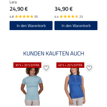
Lara
Tasm
24,90 €
34,90 €
69
4.8
55
4.4
23
5.0
In den Warenkorb
In den Warenkorb
KUNDEN KAUFTEN AUCH
30 % + 20 % EXTRA
40 % + 20 % EXTRA
20 %