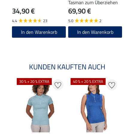
Tasman zum Überziehen
für 
34,90 €
69,90 €
(59,50
11
4.4
23
5.0
2
4.2
In den Warenkorb
In den Warenkorb
KUNDEN KAUFTEN AUCH
30 % + 20 % EXTRA
40 % + 20 % EXTRA
20 %