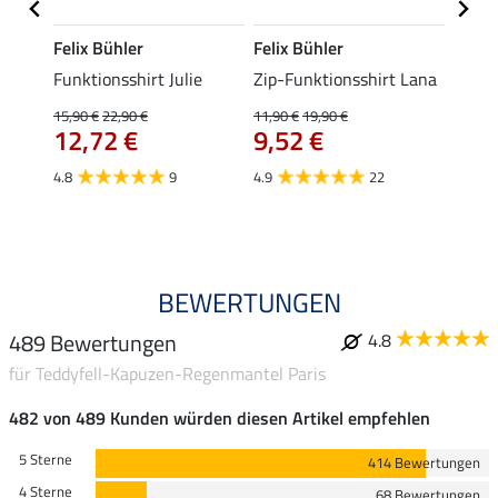
Felix Bühler
Felix Bühler
Felix
t
Funktionsshirt Julie
Zip-Funktionsshirt Lana
Funkt
Mara 
15,90 €
22,90 €
11,90 €
19,90 €
12,72 €
9,52 €
15,90 
12,
4.8
9
4.9
22
4.9
BEWERTUNGEN
489 Bewertungen
4.8
für Teddyfell-Kapuzen-Regenmantel Paris
482 von 489 Kunden würden diesen Artikel empfehlen
5 Sterne
414 Bewertungen
4 Sterne
68 Bewertungen