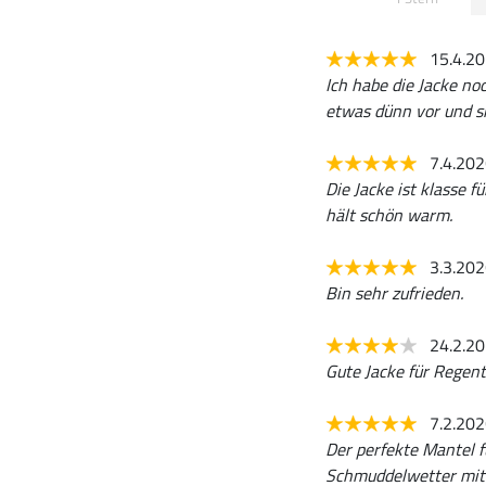
15.4.2
Ich habe die Jacke n
etwas dünn vor und si
7.4.20
Die Jacke ist klasse 
hält schön warm.
3.3.20
Bin sehr zufrieden.
24.2.2
Gute Jacke für Regent
7.2.20
Der perfekte Mantel f
Schmuddelwetter mit 