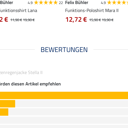
 Bühler
Felix Bühler
4.9
22
4.9
Funktionsshirt Lana
Funktions-Poloshirt Mara II
2 €
12,72 €
11,90 €
19,90 €
15,90 €
19,90 €
BEWERTUNGEN
enregenjacke Stella II
rden diesen Artikel empfehlen