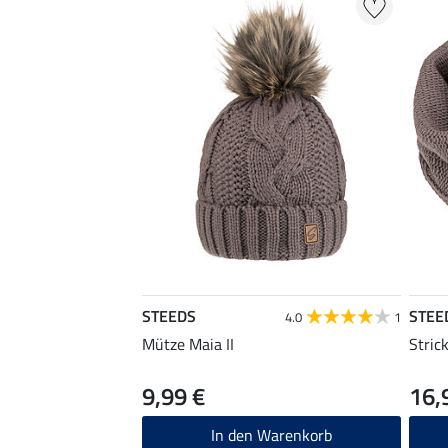
STEEDS
STEE
4.0
1
Mütze Maia II
Stric
9,99 €
16,
In den Warenkorb