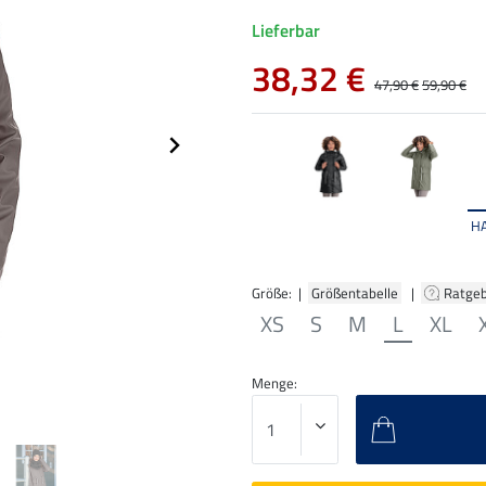
Lieferbar
38,32 €
47,90 €
59,90 €
H
Größe: |
Größentabelle
|
Ratge
XS
S
M
L
XL
Menge: