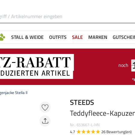
STALL & WEIDE
OUTFITS
SALE
MARKEN
GUTSCHEI
noch
njacke Stella II
STEEDS
Teddyfleece-Kapuzenr
Nr.: 653667-L-HN
4.7
26 Bewertung(en)