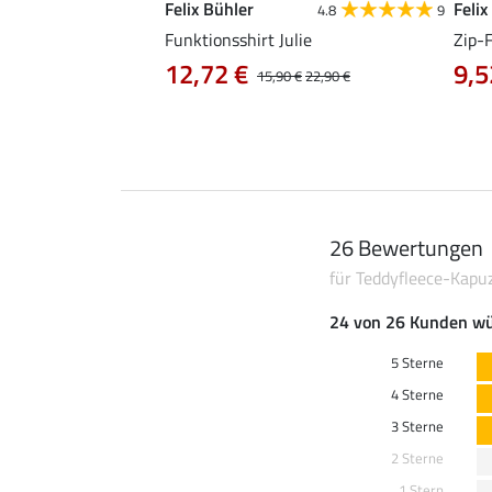
Felix Bühler
Felix
4.9
101
4.8
9
irt Olivia
Funktionsshirt Julie
Zip-
12,72 €
9,5
0 €
19,90 €
15,90 €
22,90 €
26 Bewertungen
für Teddyfleece-Kapuz
24 von 26 Kunden wü
5 Sterne
4 Sterne
3 Sterne
2 Sterne
1 Stern