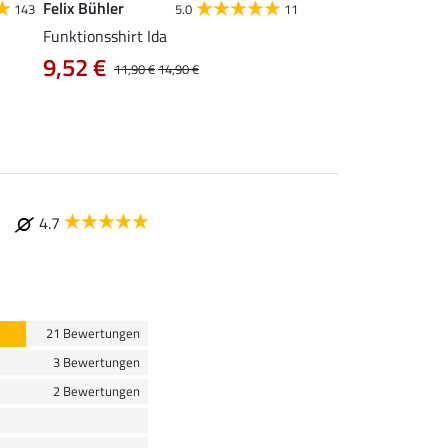
Felix Bühler
Felix Bühler
143
5.0
11
4.9
Funktionsshirt Ida
Funktions-Poloshirt 
9,52 €
12,72 €
11,90 €
14,90 €
15,90 €
19
4.7
21 Bewertungen
3 Bewertungen
2 Bewertungen