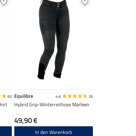
Equilibre
62
4.6
26
hirt
Hybrid Grip-Winterreithose Marleen
49,90 €
In den Warenkorb