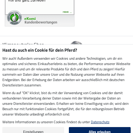
Klimaneutraler Shop
Hast du auch ein Cookie für dein Pferd?
Wir auch! Außerdem verwenden wir Cookies und andere Technologien, um dir ein
Zustellung durch
optimales und sicheres Einkaufserlebnis zu bieten, die Performance unserer Webseite
zu messen und um dir relevante Produkte für dich und dein Pferd zu zeigen! Hierfür
sammeln wir Daten über unsere User und die Nutzung unserer Webseite auf ihren
Sicher bezahlen mit
Endgeräten. Bei der Erhebung der Daten arbeiten wir ausschließlich mit deutschen
Dienstleistern zusammen.
Rechnung
Wenn du auf "OK" klickst, bist du mit der Verwendung von Cookies und der damit
Vorkasse
verbundenen Verarbeitung deiner Daten sowie mit der Weitergabe der Daten an
unsere Dienstleister einverstanden. Erhalten wir keine Einwilligung von dir, wird dein
Impressum
Besuch nur mit funktionalen Cookies fortgeführt, die für den reibungslosen Betrieb
unserer Webseite unbedingt erforderlich sind.
Weitere Informationen zu unseren Cookies findest du unter
Datenschutz
.
Letzte Aktualisierung am 10.08.2026 um 02:55
Alle Preise in Euro inkl. MwSt. zzgl.
Versandkosten
Einstellungen
Alles erlauben