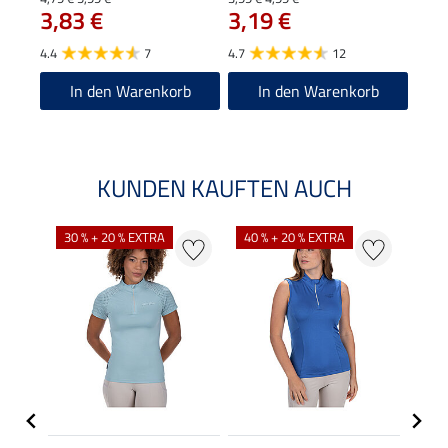
3,83 €
3,19 €
4.6
4.4
7
4.7
12
In den Warenkorb
In den Warenkorb
KUNDEN KAUFTEN AUCH
30 % + 20 % EXTRA
40 % + 20 % EXTRA
20 %