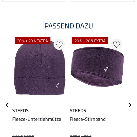
PASSEND DAZU
20 % + 20 % EXTRA
20 % + 20 % EXTRA
STEEDS
STEEDS
Equi
Fleece-Unterziehmütze
Fleece-Stirnband
Hybr
Wint
49
4,79 €
5,99 €
3,99 €
4,99 €