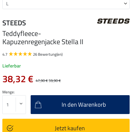
STEEDS
Teddyfleece-
Kapuzenregenjacke Stella II
4.7
26 Bewertung(en)
Lieferbar
38,32 €
47,90 €
59,90 €
Menge:
In den Warenkorb
Jetzt kaufen