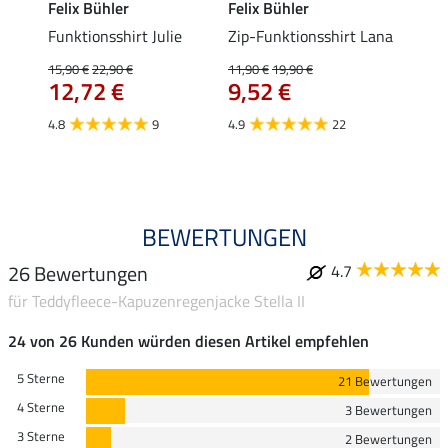
Felix Bühler
Felix Bühler
Felix
t
Funktionsshirt Julie
Zip-Funktionsshirt Lana
Funkt
Mara 
15,90 €
22,90 €
11,90 €
19,90 €
12,72 €
9,52 €
15,90 
12,
4.8
9
4.9
22
4.9
BEWERTUNGEN
26 Bewertungen
4.7
für Teddyfleece-Kapuzenregenjacke Stella II
24 von 26 Kunden würden diesen Artikel empfehlen
5 Sterne
21 Bewertungen
4 Sterne
3 Bewertungen
3 Sterne
2 Bewertungen