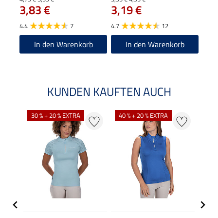
3,83 €
3,19 €
4.6
4.4
7
4.7
12
In den Warenkorb
In den Warenkorb
KUNDEN KAUFTEN AUCH
30 % + 20 % EXTRA
40 % + 20 % EXTRA
20 %