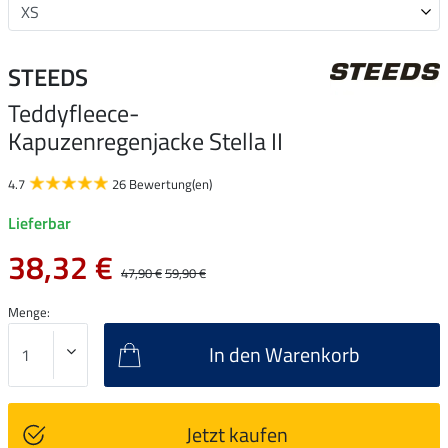
STEEDS
Teddyfleece-
Kapuzenregenjacke Stella II
4.7
26 Bewertung(en)
Lieferbar
38,32 €
47,90 €
59,90 €
Menge:
In den Warenkorb
Jetzt kaufen