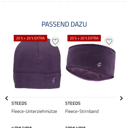
PASSEND DAZU
20 % + 20 % EXTRA
20 % + 20 % EXTRA
STEEDS
STEEDS
Equi
Fleece-Unterziehmütze
Fleece-Stirnband
Hybr
Wint
49
4,79 €
5,99 €
3,99 €
4,99 €