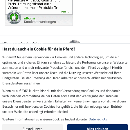
Klimaneutraler Shop
Hast du auch ein Cookie für dein Pferd?
Wir auch! Außerdem verwenden wir Cookies und andere Technologien, um dir ein
Zustellung durch
optimales und sicheres Einkaufserlebnis zu bieten, die Performance unserer Webseite
zu messen und um dir relevante Produkte für dich und dein Pferd zu zeigen! Hierfür
sammeln wir Daten über unsere User und die Nutzung unserer Webseite auf ihren
Sicher bezahlen mit
Endgeräten. Bei der Erhebung der Daten arbeiten wir ausschließlich mit deutschen
Dienstleistern zusammen.
Rechnung
Wenn du auf "OK" klickst, bist du mit der Verwendung von Cookies und der damit
Vorkasse
verbundenen Verarbeitung deiner Daten sowie mit der Weitergabe der Daten an
unsere Dienstleister einverstanden. Erhalten wir keine Einwilligung von dir, wird dein
Impressum
Besuch nur mit funktionalen Cookies fortgeführt, die für den reibungslosen Betrieb
unserer Webseite unbedingt erforderlich sind.
Weitere Informationen zu unseren Cookies findest du unter
Datenschutz
.
Letzte Aktualisierung am 06.08.2026 um 14:39
Alle Preise in Euro inkl. MwSt. zzgl.
Versandkosten
Einstellungen
Alles erlauben