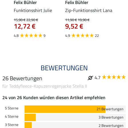
Felix Bühler
Felix Bühler
Felix
t Jess
Funktionsshirt Julie
Zip-Funktionsshirt Lana
Funkt
Mara 
15,90 €
22,90 €
11,90 €
19,90 €
12,72 €
9,52 €
15,90 
12,
4.8
9
4.9
22
4.9
BEWERTUNGEN
26 Bewertungen
4.7
für Teddyfleece-Kapuzenregenjacke Stella II
24 von 26 Kunden würden diesen Artikel empfehlen
5 Sterne
21 Bewertungen
4 Sterne
3 Bewertungen
3 Sterne
2 Bewertungen