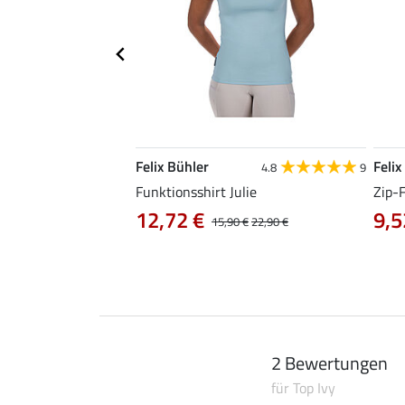
Felix Bühler
Felix
4.9
38
4.8
9
irt Jess
Funktionsshirt Julie
Zip-
12,72 €
9,5
0 €
15,90 €
22,90 €
2 Bewertungen
für Top Ivy