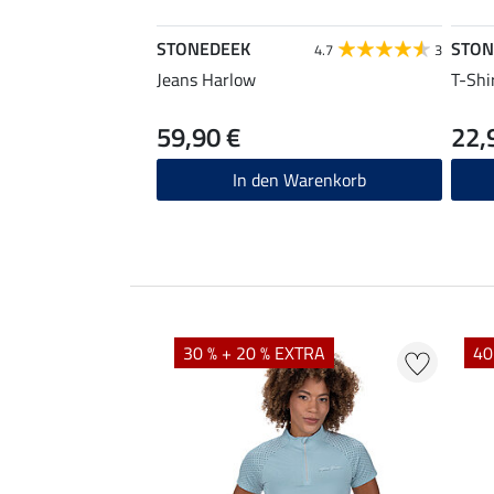
STONEDEEK
STON
4.7
3
Jeans Harlow
T-Shi
59,90 €
22,
In den Warenkorb
30 % + 20 % EXTRA
40