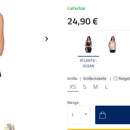
Lieferbar
24,90 €
ATLANTIC-
OCEAN
Größe: |
Größentabelle
|
Ratge
XS
S
M
L
Menge: