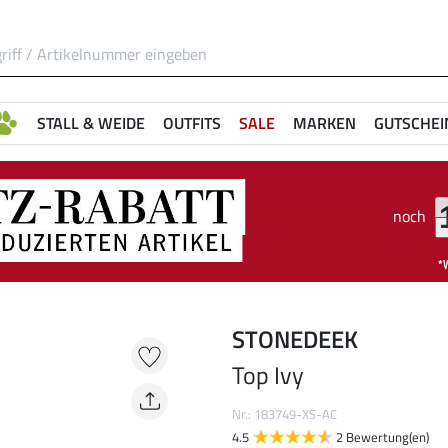
STALL & WEIDE
OUTFITS
SALE
MARKEN
GUTSCHEI
noch
STONEDEEK
Top Ivy
Nr.: 183749-XS-AC
4.5
2 Bewertung(en)