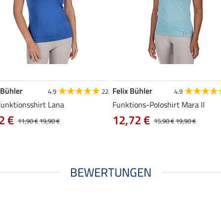
 Bühler
Felix Bühler
4.9
22
4.9
Funktionsshirt Lana
Funktions-Poloshirt Mara II
2 €
12,72 €
11,90 €
19,90 €
15,90 €
19,90 €
BEWERTUNGEN