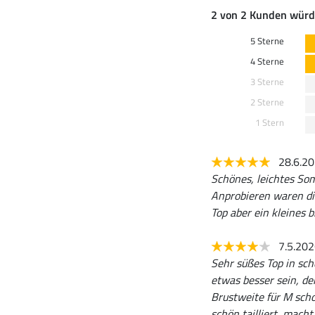
2 von 2 Kunden würd
5 Sterne
4 Sterne
3 Sterne
2 Sterne
1 Stern
28.6.2
Schönes, leichtes Som
Anprobieren waren di
Top aber ein kleines b
7.5.20
Sehr süßes Top in sch
etwas besser sein, de
Brustweite für M scho
schön tailliert, macht