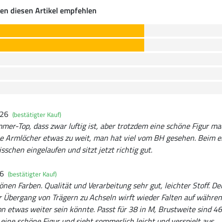
en diesen Artikel empfehlen
026
(bestätigter Kauf)
mer-Top, dass zwar luftig ist, aber trotzdem eine schöne Figur ma
e Armlöcher etwas zu weit, man hat viel vom BH gesehen. Beim e
isschen eingelaufen und sitzt jetzt richtig gut.
26
(bestätigter Kauf)
önen Farben. Qualität und Verarbeitung sehr gut, leichter Stoff. D
r Übergang von Trägern zu Achseln wirft wieder Falten auf währen
n etwas weiter sein könnte. Passt für 38 in M, Brustweite sind 4
 eine schöne Figur und sieht sommerlich leicht und verspielt aus.