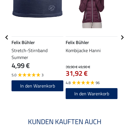
Felix Bühler
Felix Bühler
Feli
Stretch-Stirnband
Kombijacke Hanni
Perf
Summer
Stre
4,99 €
39,90 €
49,90 €
23,90
31,92 €
19
5.0
3
4.8
96
4.8
In den Warenkorb
In den Warenkorb
KUNDEN KAUFTEN AUCH