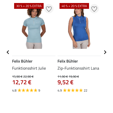
30 % + 20 % EXTRA
40 % + 20 % EXTRA
20 %
Felix Bühler
Felix Bühler
Felix
t
Funktionsshirt Julie
Zip-Funktionsshirt Lana
Funkt
Mara 
15,90 €
22,90 €
11,90 €
19,90 €
12,72 €
9,52 €
15,90 
12,
4.8
9
4.9
22
4.9