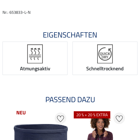
Nr.: 653833-L-N
EIGENSCHAFTEN
Atmungsaktiv
Schnelltrocknend
PASSEND DAZU
NEU
20 % + 20 % EXTRA
20