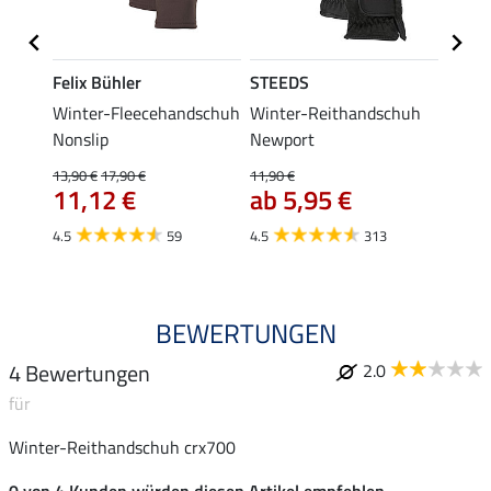
Felix Bühler
STEEDS
Roeck
Winter-Fleecehandschuh
Winter-Reithandschuh
Winte
corn
Nonslip
Newport
ROEC
13,90 €
17,90 €
11,90 €
39,95 
11,12 €
ab 5,95 €
ab 
4.5
59
4.5
313
4.8
BEWERTUNGEN
4 Bewertungen
2.0
für
Winter-Reithandschuh crx700
0 von 4 Kunden würden diesen Artikel empfehlen