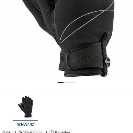
SCHWARZ
Größe: |
Größentabelle
|
Ratgeber