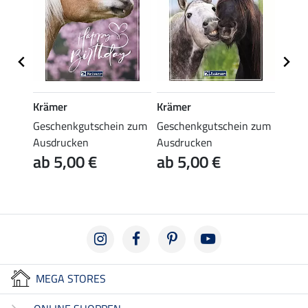
Krämer
Krämer
Kräm
n zum
Geschenkgutschein zum
Geschenkgutschein zum
Gesch
Ausdrucken
Ausdrucken
Ausd
ab 5,00 €
ab 5,00 €
ab 
MEGA STORES