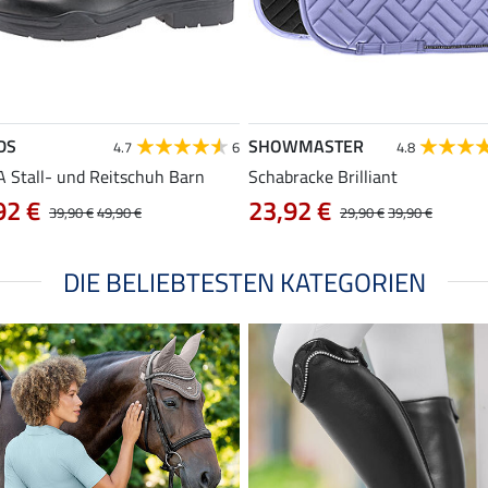
DS
SHOWMASTER
4.7
6
4.8
 Stall- und Reitschuh Barn
Schabracke Brilliant
92 €
23,92 €
39,90 €
49,90 €
29,90 €
39,90 €
DIE BELIEBTESTEN KATEGORIEN