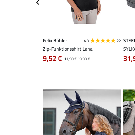
Felix Bühler
STEE
4.5
86
4.9
22
Zip-Funktionsshirt Lana
SYLKA
9,52 €
31,
29,90 €
11,90 €
19,90 €