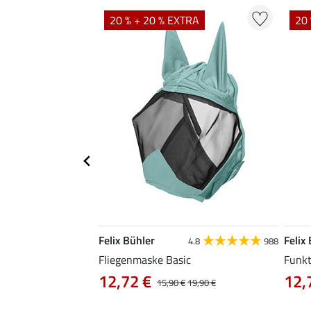
TRA
20 % + 20 % EXTRA
20 
Felix Bühler
Felix
5.0
1
4.8
988
Fliegenmaske Basic
Funkt
12,72 €
12,
,90 €
15,90 €
19,90 €