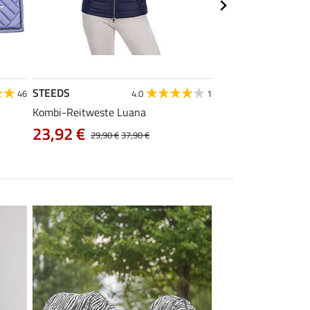
STEEDS
Equilibre
46
4.0
1
Kombi-Reitweste Luana
Kinder Grip-Reithos
23,92 €
38,32 €
29,90 €
37,90 €
47,90 €
5