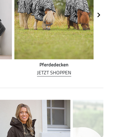
Pferdedecken
Pferde
JETZT SHOPPEN
JETZT S