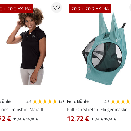
% + 20 % EXTRA
20 % + 20 % EXTRA
 Bühler
Felix Bühler
4.9
143
4.5
ions-Poloshirt Mara II
Pull-On Stretch-Fliegenmaske
72 €
12,72 €
15,90 €
19,90 €
15,90 €
19,90 €