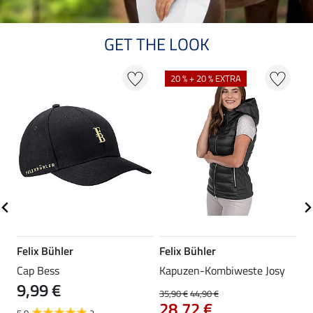
GET THE LOOK
20 % + 20 % EXTRA
Felix Bühler
Felix Bühler
Fe
Cap Bess
Kapuzen-Kombiweste Josy
Po
9,99 €
2
35,90 €
44,90 €
28,72 €
5.0
2
5.