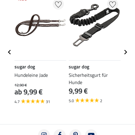
sugar dog
sugar dog
sugar
Hundeleine Jade
Sicherheitsgurt für
Hunde
Hunde
12,90 €
4,99 €
9,99 €
ab 9,99 €
ab 
5.0
2
4.7
31
4.7