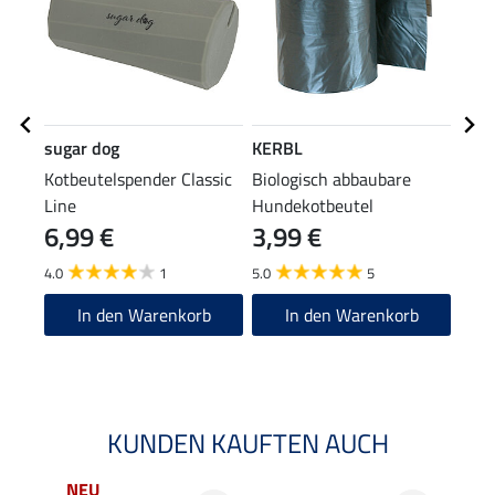
sugar dog
KERBL
suga
Kotbeutelspender Classic
Biologisch abbaubare
Spo
Line
Hundekotbeutel
Zeck
6,99 €
3,99 €
Hun
(398,0
19
4.0
1
5.0
5
4.2
In den Warenkorb
In den Warenkorb
KUNDEN KAUFTEN AUCH
NEU
NE