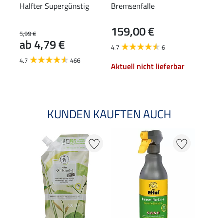
Halfter Supergünstig
Bremsenfalle
Inse
für 
159,00 €
16
5,99 €
ab 4,79 €
4.7
6
4.0
4.7
466
Aktuell nicht lieferbar
Aktu
KUNDEN KAUFTEN AUCH