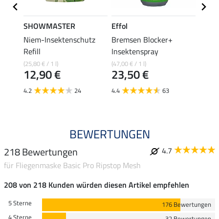
SHOWMASTER
Effol
SHO
chutz
Niem-Insektenschutz
Bremsen Blocker+
Eczem
Refill
Insektenspray
(29,80 €
14,
(25,80 € / 1 l)
(47,00 € / 1 l)
12,90 €
23,50 €
4.7
4.2
24
4.4
63
BEWERTUNGEN
218 Bewertungen
4.7
für Fliegenmaske Basic Pro Ripstop Mesh
208 von 218 Kunden würden diesen Artikel empfehlen
5 Sterne
176 Bewertungen
4 Sterne
32 Bewertungen