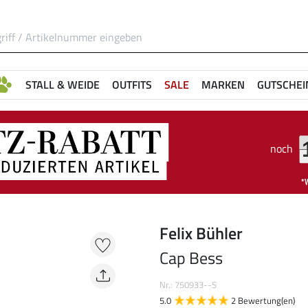
STALL & WEIDE
OUTFITS
SALE
MARKEN
GUTSCHEI
noch
Felix Bühler
Cap Bess
Nr.: 750933--S
5.0
2 Bewertung(en)