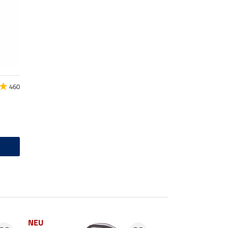
460
NEU
23 %