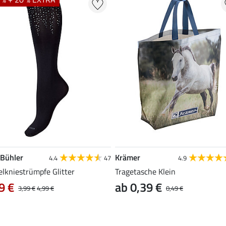
 Bühler
Krämer
4.4
47
4.9
elkniestrümpfe Glitter
Tragetasche Klein
9 €
ab 0,39 €
3,99 €
4,99 €
0,49 €