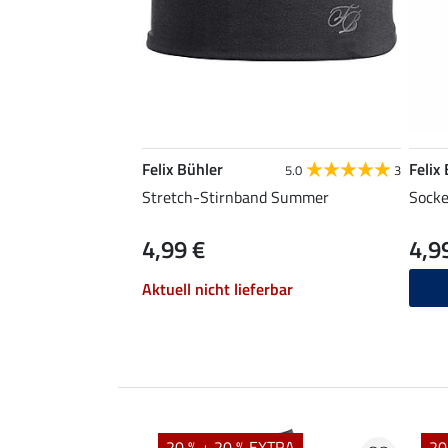
Felix Bühler
Felix
5.0
3
Stretch-Stirnband Summer
Sock
4,99 €
4,9
Aktuell nicht lieferbar
20 % + 20 % EXTRA
20