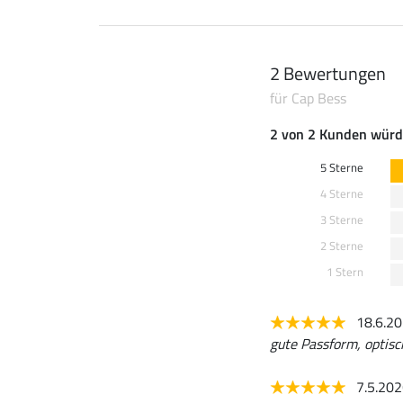
2 Bewertungen
für Cap Bess
2 von 2 Kunden würd
5 Sterne
4 Sterne
3 Sterne
2 Sterne
1 Stern
18.6.2
gute Passform, optisc
7.5.20