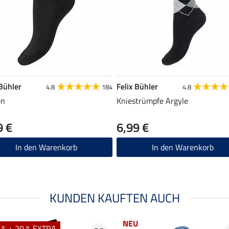
 Bühler
Felix Bühler
4.8
184
4.8
en
Kniestrümpfe Argyle
9 €
6,99 €
In den Warenkorb
In den Warenkorb
KUNDEN KAUFTEN AUCH
NEU
 % + 20 % EXTRA