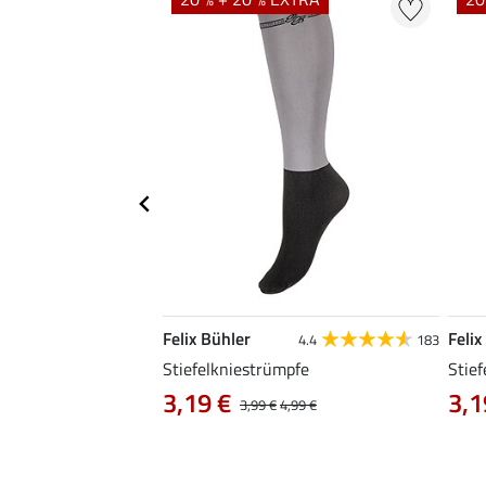
Felix Bühler
Felix
4.7
139
4.4
183
e
Stiefelkniestrümpfe
Stief
3,19 €
3,1
,90 €
3,99 €
4,99 €