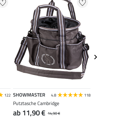
SHOWMASTER
Felix Bühler
122
4.8
118
4.7
Putztasche Cambridge
Sport-BH Hanne
ab 11,90 €
ab 9,99 €
14,90 €
12,90 €