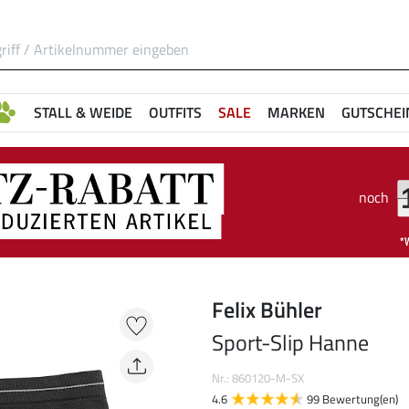
STALL & WEIDE
OUTFITS
SALE
MARKEN
GUTSCHEI
noch
Felix Bühler
Sport-Slip Hanne
Nr.: 860120-M-SX
4.6
99 Bewertung(en)