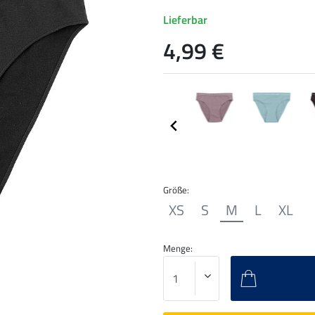
Lieferbar
4,99 €
Größe:
XS
S
M
L
XL
Menge: