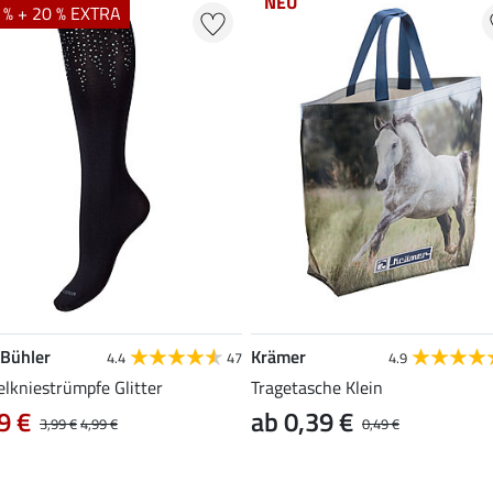
NEU
 % + 20 % EXTRA
 Bühler
Krämer
4.4
47
4.9
elkniestrümpfe Glitter
Tragetasche Klein
9 €
ab 0,39 €
3,99 €
4,99 €
0,49 €