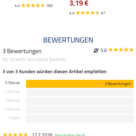
3,19 €
4.4
183
4.9
4.4
47
BEWERTUNGEN
3 Bewertungen
5.0
für Stretch-Stirnband Summer
3 von 3 Kunden würden diesen Artikel empfehlen
5 Sterne
3 Bewertungen
4 Sterne
3 Sterne
2 Sterne
1 Stern
17.7.2026
(bestätigter Kauf)