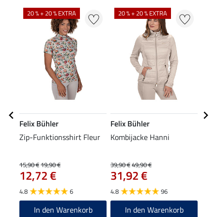
20 % + 20 % EXTRA
20 % + 20 % EXTRA
20
Felix Bühler
Felix Bühler
Feli
Zip-Funktionsshirt Fleur
Kombijacke Hanni
Kapu
15,90 €
19,90 €
39,90 €
49,90 €
39,90
12,72 €
31,92 €
31
4.8
6
4.8
96
5.0
In den Warenkorb
In den Warenkorb