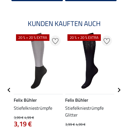
KUNDEN KAUFTEN AUCH
NE
20 % + 20 % EXTRA
20 % + 20 % EXTRA
Felix Bühler
Felix Bühler
Kräm
dge
Stiefelkniestrümpfe
Stiefelkniestrümpfe
Trage
Glitter
3,99 €
4,99 €
0,49 €
3,19 €
ab 
3,99 €
4,99 €