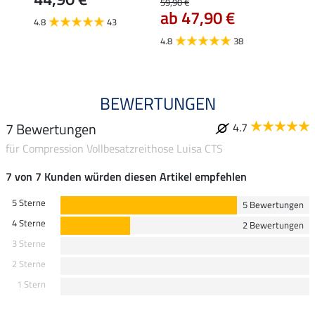
59,90 €
54,90 
ab 47,90 €
43,
4.8
43
4.8
38
4.8
BEWERTUNGEN
7 Bewertungen
4.7
für Compression Vollbesatzreithose Luisa CTS
7 von 7 Kunden würden diesen Artikel empfehlen
5 Sterne
5 Bewertungen
4 Sterne
2 Bewertungen
3 Sterne
2 Sterne
1 Stern