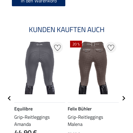
In den Warenkorb
KUNDEN KAUFTEN AUCH
20 %
21 %
Equilibre
Felix Bühler
Felix
ife
Grip-Reitleggings
Grip-Reitleggings
Grip-
Amanda
Malena
Waist
44,90 €