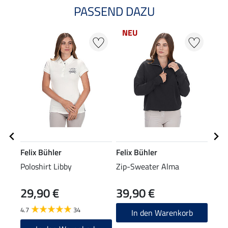
PASSEND DAZU
NEU
NE
Felix Bühler
Felix Bühler
Feli
Poloshirt Libby
Zip-Sweater Alma
Stie
29,90 €
39,90 €
5,9
4.7
34
4.8
In den Warenkorb