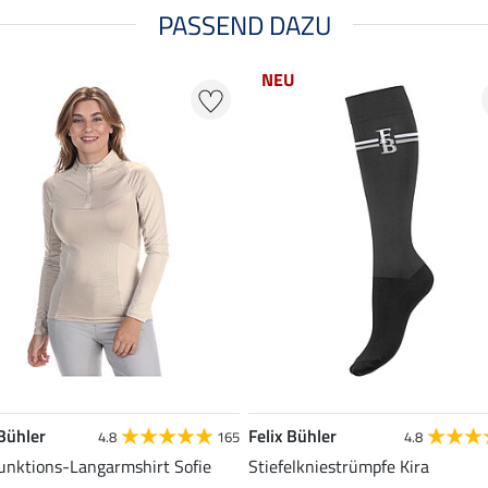
PASSEND DAZU
NEU
 Bühler
Felix Bühler
4.8
165
4.8
unktions-Langarmshirt Sofie
Stiefelkniestrümpfe Kira