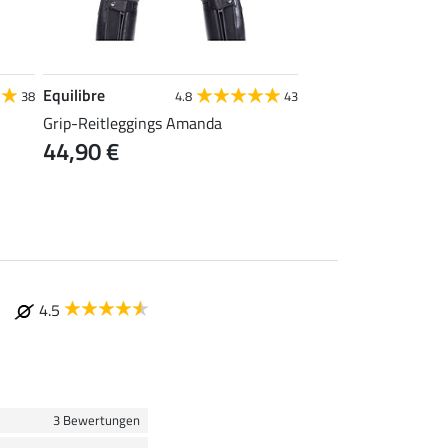
Equilibre
Felix Bühler
38
4.8
43
4
Grip-Reitleggings Amanda
Grip-Reithose High 
44,90 €
43,92 €
54,90 €
69
4.5
3 Bewertungen