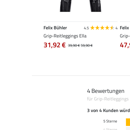
Felix Bühler
Felix
4.8
23
4.5
4
igh Waist Tabea
Grip-Reitleggings Ella
Grip-
31,92 €
47,
0 €
69,90 €
39,90 €
59,90 €
4 Bewertungen
für Grip-Reitleggings 
3 von 4 Kunden würd
5 Sterne
4 Sterne