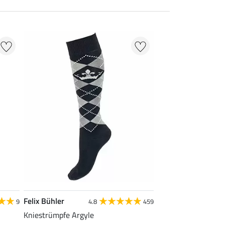
Felix Bühler
9
4.8
459
Kniestrümpfe Argyle