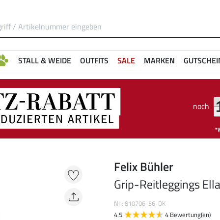
STALL & WEIDE
OUTFITS
SALE
MARKEN
GUTSCHEI
noch
Felix Bühler
Grip-Reitleggings Ell
Nr.: 810706-36-DK
4.5
4 Bewertung(en)