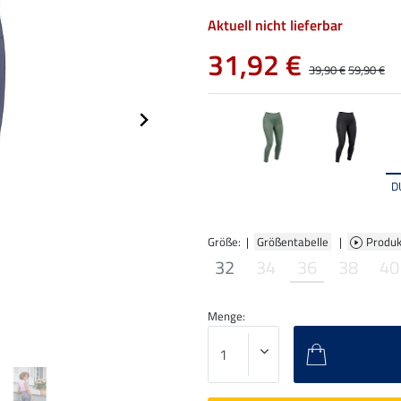
Aktuell nicht lieferbar
31,92 €
39,90 €
59,90 €
D
Größe: |
Größentabelle
|
Produk
32
34
36
38
40
Menge: