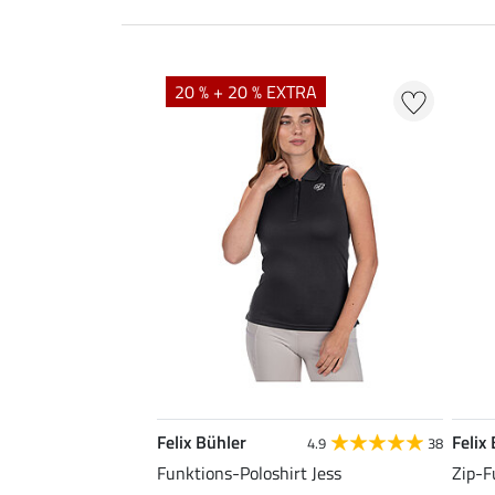
20 % + 20 % EXTRA
Felix Bühler
Felix
4.9
38
Funktions-Poloshirt Jess
Zip-F