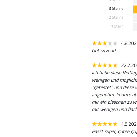
3 Sterne
2 Sterne
1 Stern
4.8.20
Gut sitzend
22.7.2
Ich habe diese Reitle
wenigen und möglichst
"getestet" und diese w
angenehm, könnte aber
mir ein bisschen zu w
mit wenigen und flac
1.5.20
Passt super, gutee gri