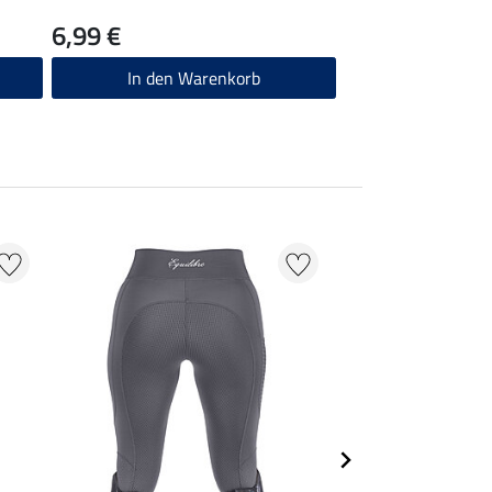
6,99 €
In den Warenkorb
21 % + 20 % EXTR