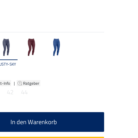
USTY-SKY
t-Info
|
Ratgeber
42
44
In den Warenkorb