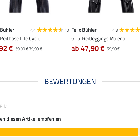
 Bühler
Felix Bühler
4.4
18
4.8
Reithose Life Cycle
Grip-Reitleggings Malena
92 €
ab 47,90 €
59,90 €
79,90 €
59,90 €
BEWERTUNGEN
Ella
en diesen Artikel empfehlen