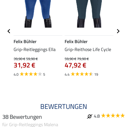
Felix Bühler
Felix Bühler
Felix
Grip-Reitleggings Ella
Grip-Reithose Life Cycle
Grip-
Male
39,90 €
59,90 €
59,90 €
79,90 €
31,92 €
47,92 €
59,90 
ab 
4.0
5
4.4
19
4.8
BEWERTUNGEN
38 Bewertungen
4.8
für Grip-Reitleggings Malena