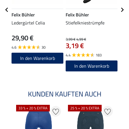
Felix Bühler
Felix Bühler
Feli
Ledergürtel Celia
Stiefelkniestrümpfe
Knie
29,90 €
6,9
3,99 €
4,99 €
3,19 €
4.6
30
4.8
4.4
183
In den Warenkorb
In den Warenkorb
KUNDEN KAUFTEN AUCH
33 % + 20 % EXTRA
25 % + 20 % EXTRA
20 %