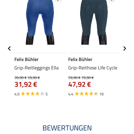
Felix Bühler
Felix Bühler
Felix
Grip-Reitleggings Ella
Grip-Reithose Life Cycle
Grip-
Male
39,90 €
59,90 €
59,90 €
79,90 €
31,92 €
47,92 €
59,90 
ab 
4.0
5
4.4
19
4.8
BEWERTUNGEN