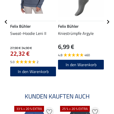
Felix Bühler
Felix Bühler
Feli
Sweat-Hoodie Leni II
Kniestrümpfe Argyle
Crew
6,99 €
4,9
27,90 €
34,90 €
22,32 €
4.8
460
5.0
5.0
2
In den Warenkorb
In den Warenkorb
KUNDEN KAUFTEN AUCH
33 % + 20 % EXTRA
25 % + 20 % EXTRA
20 %