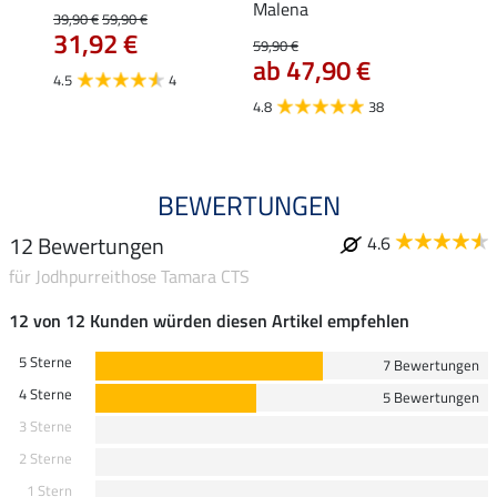
Malena
Aman
39,90 €
59,90 €
44,
31,92 €
59,90 €
ab 47,90 €
4.8
4.5
4
4.8
38
BEWERTUNGEN
12 Bewertungen
4.6
für Jodhpurreithose Tamara CTS
12 von 12 Kunden würden diesen Artikel empfehlen
5 Sterne
7 Bewertungen
4 Sterne
5 Bewertungen
3 Sterne
2 Sterne
1 Stern