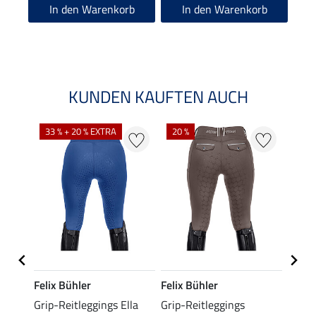
In den Warenkorb
In den Warenkorb
KUNDEN KAUFTEN AUCH
33 % + 20 % EXTRA
20 %
Felix Bühler
Felix Bühler
Equil
Grip-Reitleggings Ella
Grip-Reitleggings
Grip-