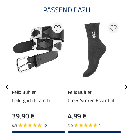
PASSEND DAZU
Felix Bühler
Felix Bühler
Feli
Ledergürtel Camila
Crew-Socken Essential
Cap 
39,90 €
4,99 €
8,9
4.8
12
5.0
2
4.8