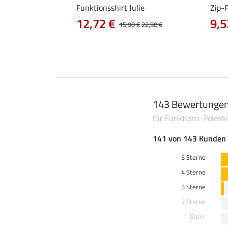
irt Jess
Funktionsshirt Julie
Zip-
12,72 €
9,5
0 €
15,90 €
22,90 €
143 Bewertunge
für Funktions-Poloshi
141 von 143 Kunden 
5 Sterne
4 Sterne
3 Sterne
2 Sterne
1 Stern