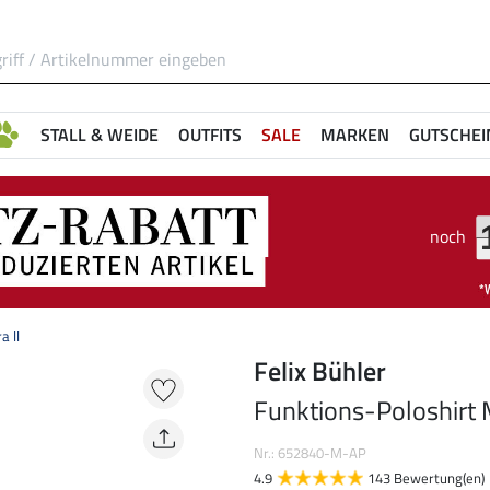
STALL & WEIDE
OUTFITS
SALE
MARKEN
GUTSCHEI
noch
a II
Felix Bühler
Funktions-Poloshirt M
Nr.: 652840-M-AP
4.9
143 Bewertung(en)