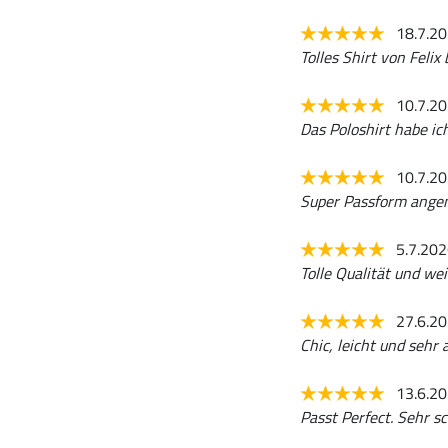
18.7.2
Tolles Shirt von Feli
10.7.2
Das Poloshirt habe ic
10.7.2
Super Passform ange
5.7.20
Tolle Qualität und we
27.6.2
Chic, leicht und sehr
13.6.2
Passt Perfect. Sehr s