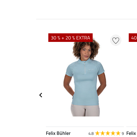
30 % + 20 % EXTRA
40
Felix Bühler
Felix
4.9
38
4.8
9