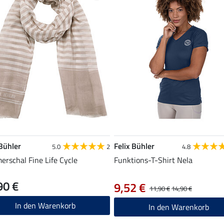
 Bühler
Felix Bühler
5.0
2
4.8
rschal Fine Life Cycle
Funktions-T-Shirt Nela
90 €
9,52 €
11,90 €
14,90 €
In den Warenkorb
In den Warenkorb