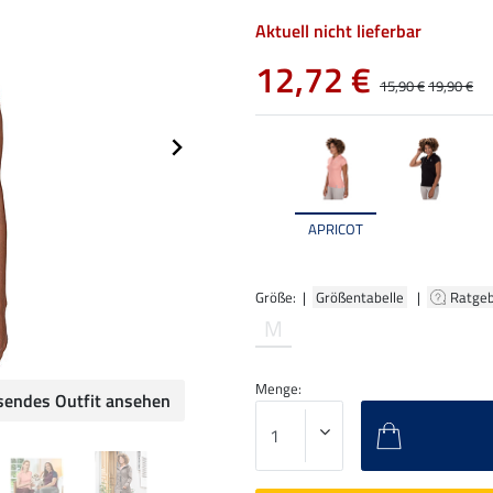
Aktuell nicht lieferbar
12,72 €
15,90 €
19,90 €
APRICOT
Größe: |
Größentabelle
|
Ratge
M
Menge:
sendes Outfit ansehen