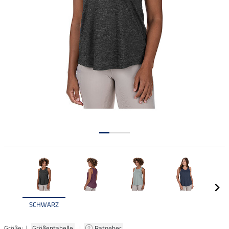
SCHWARZ
Größe: |
Größentabelle
|
Ratgeber