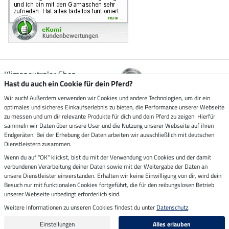
Klimaneutraler Shop
Hast du auch ein Cookie für dein Pferd?
Wir auch! Außerdem verwenden wir Cookies und andere Technologien, um dir ein
Zustellung durch
optimales und sicheres Einkaufserlebnis zu bieten, die Performance unserer Webseite
zu messen und um dir relevante Produkte für dich und dein Pferd zu zeigen! Hierfür
sammeln wir Daten über unsere User und die Nutzung unserer Webseite auf ihren
Sicher bezahlen mit
Endgeräten. Bei der Erhebung der Daten arbeiten wir ausschließlich mit deutschen
Dienstleistern zusammen.
Rechnung
Wenn du auf "OK" klickst, bist du mit der Verwendung von Cookies und der damit
Vorkasse
verbundenen Verarbeitung deiner Daten sowie mit der Weitergabe der Daten an
unsere Dienstleister einverstanden. Erhalten wir keine Einwilligung von dir, wird dein
Impressum
Besuch nur mit funktionalen Cookies fortgeführt, die für den reibungslosen Betrieb
unserer Webseite unbedingt erforderlich sind.
Weitere Informationen zu unseren Cookies findest du unter
Datenschutz
.
Letzte Aktualisierung am 07.08.2026 um 14:39
Alle Preise in Euro inkl. MwSt. zzgl.
Versandkosten
Einstellungen
Alles erlauben