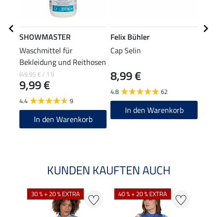
SHOWMASTER
Felix Bühler
Feli
Waschmittel für
Cap Selin
Funk
Bekleidung und Reithosen
8,99 €
14
(49,95 € / 1 l)
9,99 €
4.8
62
5.0
4.4
9
In den Warenkorb
In den Warenkorb
KUNDEN KAUFTEN AUCH
30 % + 20 % EXTRA
40 % + 20 % EXTRA
20 %