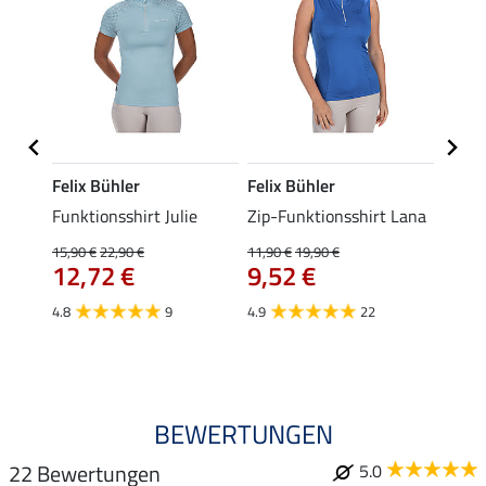
Felix Bühler
Felix Bühler
Felix
t
Funktionsshirt Julie
Zip-Funktionsshirt Lana
Funkt
Mara 
15,90 €
22,90 €
11,90 €
19,90 €
12,72 €
9,52 €
15,90 
12,
4.8
9
4.9
22
4.9
BEWERTUNGEN
22 Bewertungen
5.0