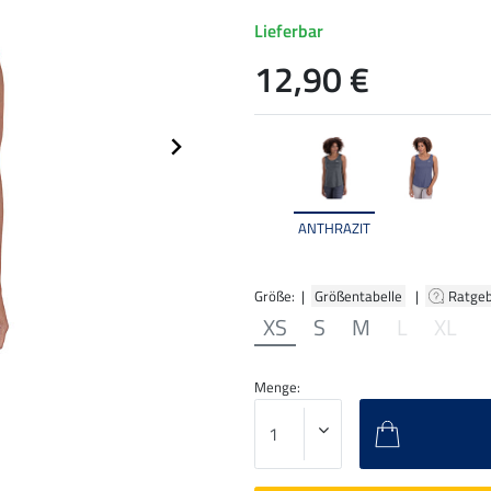
Lieferbar
12,90 €
ANTHRAZIT
Größe: |
Größentabelle
|
Ratge
XS
S
M
L
XL
Menge: