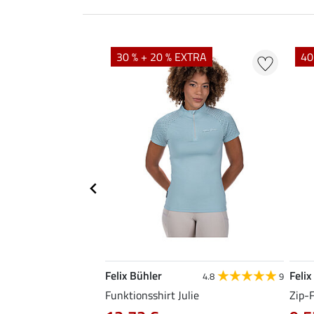
EXTRA
30 % + 20 % EXTRA
40
Felix Bühler
Felix
5.0
11
4.8
9
da
Funktionsshirt Julie
Zip-