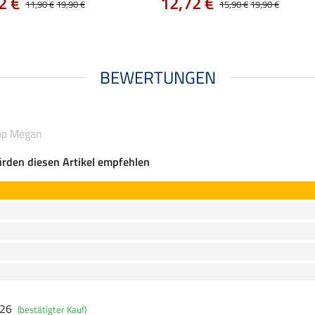
2 €
12,72 €
11,90 €
19,90 €
15,90 €
19,90 €
BEWERTUNGEN
Top Megan
rden diesen Artikel empfehlen
026
(bestätigter Kauf)