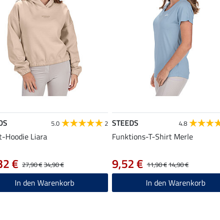
DS
STEEDS
5.0
2
4.8
-Hoodie Liara
Funktions-T-Shirt Merle
32 €
9,52 €
27,90 €
34,90 €
11,90 €
14,90 €
In den Warenkorb
In den Warenkorb