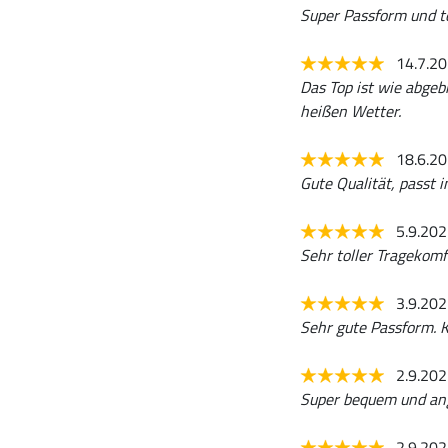
Super Passform und t
14.7.2
Das Top ist wie abgeb
heißen Wetter.
18.6.2
Gute Qualität, passt i
5.9.20
Sehr toller Tragekomfo
3.9.20
Sehr gute Passform.
2.9.20
Super bequem und an
2.9.20