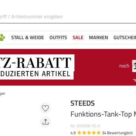
STALL & WEIDE
OUTFITS
SALE
MARKEN
GUTSCHEI
noch
gan
STEEDS
Funktions-Tank-Top
Nr.: 653558-XS-A
4.9
34 Bewertung(en)