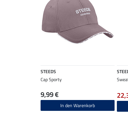
STEEDS
STEE
Cap Sporty
Sweat
9,99 €
22,
In den Warenkorb