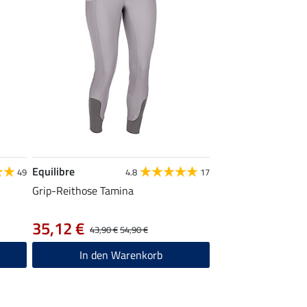
Equilibre
49
4.8
17
Grip-Reithose Tamina
35,12 €
43,90 €
54,90 €
In den Warenkorb