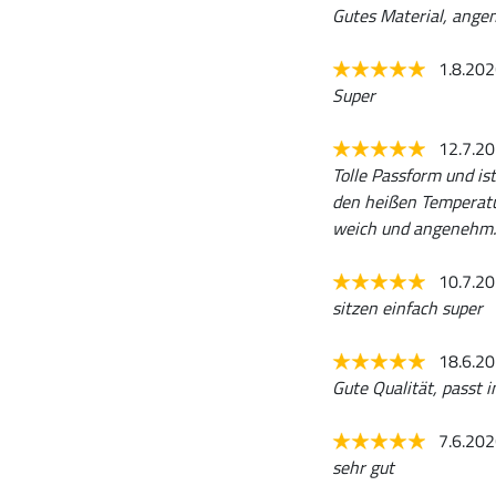
Gutes Material, ange
1.8.20
Super
12.7.2
Tolle Passform und is
den heißen Temperatur
weich und angenehm.
10.7.2
sitzen einfach super
18.6.2
Gute Qualität, passt i
7.6.20
sehr gut