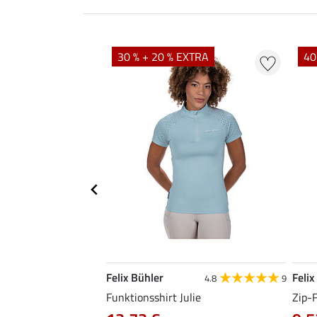
EXTRA
30 % + 20 % EXTRA
40
Felix Bühler
Felix
4.9
101
4.8
9
irt Olivia
Funktionsshirt Julie
Zip-