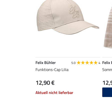
Felix Bühler
Felix
5.0
4
Funktions-Cap Lilia
Somme
12,90 €
12,
Aktuell nicht lieferbar