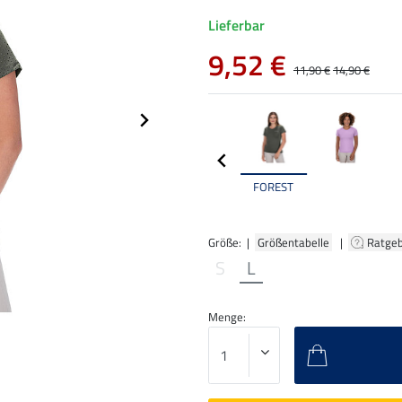
Lieferbar
9,52 €
11,90 €
14,90 €
FOREST
Größe: |
Größentabelle
|
Ratge
S
L
Menge: