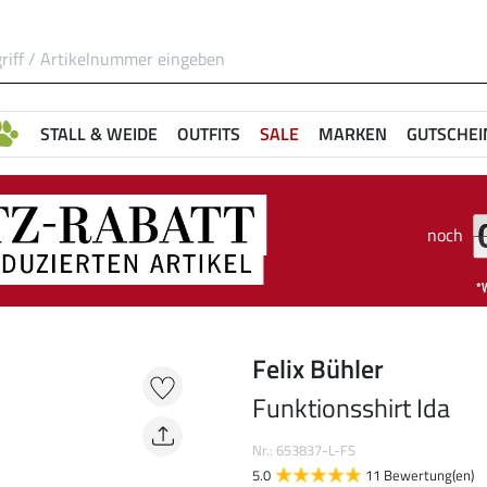
STALL & WEIDE
OUTFITS
SALE
MARKEN
GUTSCHEI
noch
Felix Bühler
Funktionsshirt Ida
Nr.: 653837-L-FS
5.0
11 Bewertung(en)