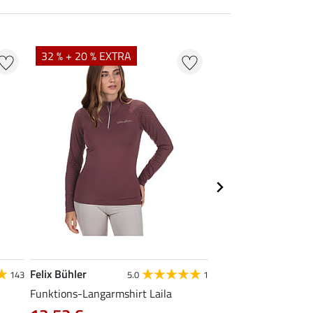
32 % + 20 % EXTRA
20 % + 20 % EXTR
Felix Bühler
Felix Bühler
143
5.0
1
4.9
Funktions-Langarmshirt Laila
Funktions-Poloshirt 