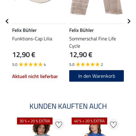
Felix Bühler
Felix Bühler
STE
Funktions-Cap Lilia
Sommerschal Fine Life
Knie
Cycle
12,90 €
12,90 €
6,9
5.0
4
5.0
2
4.9
In den Warenkorb
Aktuell nicht lieferbar
KUNDEN KAUFTEN AUCH
30 % + 20 % EXTRA
40 % + 20 % EXTRA
20 %