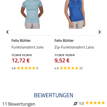
Felix Bühler
Felix Bühler
Felix
t Jess
Funktionsshirt Julie
Zip-Funktionsshirt Lana
Funkt
Mara 
15,90 €
22,90 €
11,90 €
19,90 €
12,72 €
9,52 €
15,90 
12,
4.8
9
4.9
22
4.9
BEWERTUNGEN
11 Bewertungen
5.0