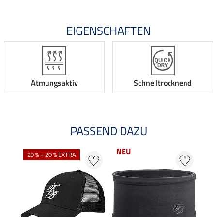
EIGENSCHAFTEN
Atmungsaktiv
Schnelltrocknend
PASSEND DAZU
NEU
20 % + 20 % EXTRA
20