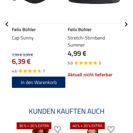
Felix Bühler
Felix Bühler
Feli
Cap Sunny
Stretch-Stirnband
Kapu
Summer
4,99 €
7,99 €
9,99 €
39,90
6,39 €
31
5.0
3
4.6
7
5.0
Aktuell nicht lieferbar
In den Warenkorb
KUNDEN KAUFTEN AUCH
30 % + 20 % EXTRA
40 % + 20 % EXTRA
20 %