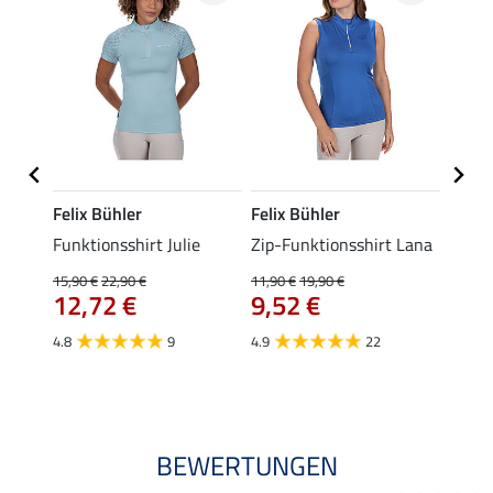
Felix Bühler
Felix Bühler
Felix
t
Funktionsshirt Julie
Zip-Funktionsshirt Lana
Funkt
Mara 
15,90 €
22,90 €
11,90 €
19,90 €
12,72 €
9,52 €
15,90 
12,
4.8
9
4.9
22
4.9
BEWERTUNGEN