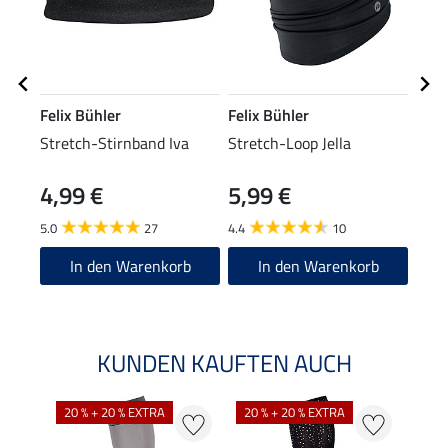
Felix Bühler
Felix Bühler
Feli
Stretch-Stirnband Iva
Stretch-Loop Jella
Stre
4,99 €
5,99 €
7,9
5.0
27
4.4
10
4.5
In den Warenkorb
In den Warenkorb
KUNDEN KAUFTEN AUCH
NE
20 % + 20 % EXTRA
20 % + 20 % EXTRA