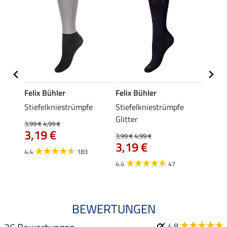
Felix Bühler
Felix Bühler
Kräm
dge
Stiefelkniestrümpfe
Stiefelkniestrümpfe
Trage
Glitter
3,99 €
4,99 €
0,49 €
3,19 €
ab 
3,99 €
4,99 €
3,19 €
4.4
183
4.9
4.4
47
BEWERTUNGEN
4.8