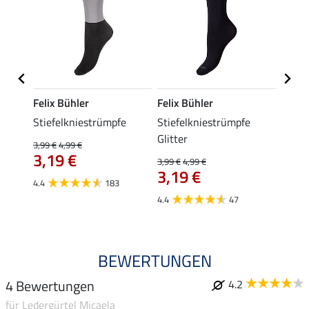
Felix Bühler
Felix Bühler
Kräm
Stiefelkniestrümpfe
Stiefelkniestrümpfe
Trage
Glitter
3,99 €
4,99 €
0,49 €
3,19 €
ab 
3,99 €
4,99 €
3,19 €
4.4
183
4.9
4.4
47
BEWERTUNGEN
4 Bewertungen
4.2
für Ledergürtel Micaela