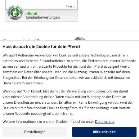
Klimaneutraler Shop
Hast du auch ein Cookie für dein Pferd?
Wir auch! Außerdem verwenden wir Cookies und andere Technologien, um dir ein
Zustellung durch
optimales und sicheres Einkaufserlebnis zu bieten, die Performance unserer Webseite
zu messen und um dir relevante Produkte für dich und dein Pferd zu zeigen! Hierfür
sammeln wir Daten über unsere User und die Nutzung unserer Webseite auf ihren
Sicher bezahlen mit
Endgeräten. Bei der Erhebung der Daten arbeiten wir ausschließlich mit deutschen
Dienstleistern zusammen.
Rechnung
Wenn du auf "OK" klickst, bist du mit der Verwendung von Cookies und der damit
Vorkasse
verbundenen Verarbeitung deiner Daten sowie mit der Weitergabe der Daten an
unsere Dienstleister einverstanden. Erhalten wir keine Einwilligung von dir, wird dein
Impressum
Besuch nur mit funktionalen Cookies fortgeführt, die für den reibungslosen Betrieb
unserer Webseite unbedingt erforderlich sind.
Weitere Informationen zu unseren Cookies findest du unter
Datenschutz
.
Letzte Aktualisierung am 08.08.2026 um 14:33
Alle Preise in Euro inkl. MwSt. zzgl.
Versandkosten
Einstellungen
Alles erlauben