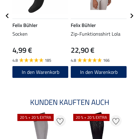
Felix Bühler
Felix Bühler
Feli
Socken
Zip-Funktionsshirt Lola
Zip-
Lang
4,99 €
22,90 €
24
4.8
185
4.8
166
4.8
In den Warenkorb
In den Warenkorb
KUNDEN KAUFTEN AUCH
NE
20 % + 20 % EXTRA
20 % + 20 % EXTRA