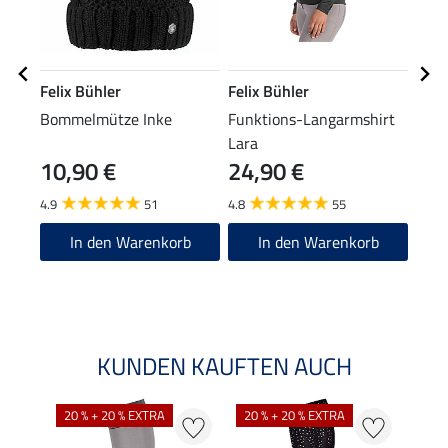
Felix Bühler
Felix Bühler
Feli
Bommelmütze Inke
Funktions-Langarmshirt
Drei
Lara
10,90 €
24,90 €
13,90
11
4.9
51
4.8
55
5.0
In den Warenkorb
In den Warenkorb
KUNDEN KAUFTEN AUCH
NE
20 % + 20 % EXTRA
20 % + 20 % EXTRA