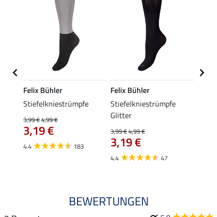
Felix Bühler
Felix Bühler
Kräm
dge
Stiefelkniestrümpfe
Stiefelkniestrümpfe
Trage
Glitter
3,99 €
4,99 €
0,49 €
3,19 €
ab 
3,99 €
4,99 €
3,19 €
4.4
183
4.9
4.4
47
BEWERTUNGEN