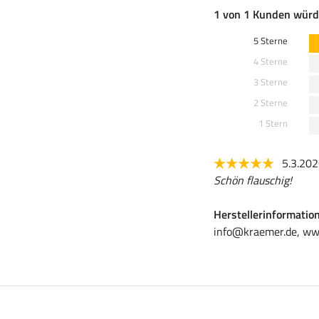
1 von 1 Kunden würd
5 Sterne
4 Sterne
3 Sterne
2 Sterne
1 Stern
5.3.20
Schön flauschig!
Herstellerinformatio
info@kraemer.de, ww