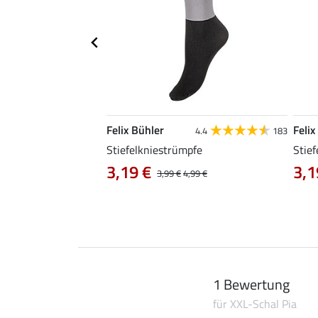
Felix Bühler
Felix
4.8
118
4.4
183
bridge
Stiefelkniestrümpfe
Stief
3,19 €
3,1
14,90 €
3,99 €
4,99 €
1 Bewertung
für XXL-Schal Pia