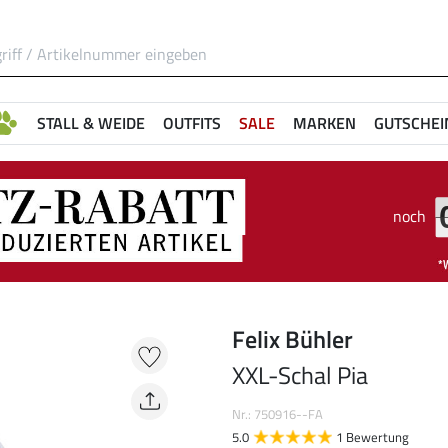
STALL & WEIDE
OUTFITS
SALE
MARKEN
GUTSCHEI
noch
Felix Bühler
XXL-Schal Pia
Nr.: 750916--FA
5.0
1 Bewertung