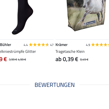
 Bühler
Krämer
4.4
47
4.9
elkniestrümpfe Glitter
Tragetasche Klein
9 €
ab 0,39 €
3,99 €
4,99 €
0,49 €
BEWERTUNGEN