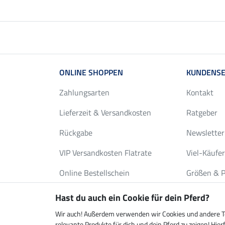
ONLINE SHOPPEN
KUNDENSE
Zahlungsarten
Kontakt
Lieferzeit & Versandkosten
Ratgeber
Rückgabe
Newsletter
VIP Versandkosten Flatrate
Viel-Käufe
Online Bestellschein
Größen & P
Gutscheine
Deckenwas
Hast du auch ein Cookie für dein Pferd?
FAQ
Katalog an
Wir auch! Außerdem verwenden wir Cookies und andere Tec
relevante Produkte für dich und dein Pferd zu zeigen! H