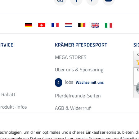
RVICE
KRÄMER PFERDESPORT
SI
MEGA STORES
Über uns & Sponsoring
Jobs
Wachse mit uns
4
r Rabatt
Pferdefreunde-Seiten
rodukt-Infos
AGB & Widerrruf
chservice
Datenschutz & Cookies
fordern
hnologien, um dir ein optimales und sicheres Einkaufserlebnis zu bieten, 
Impressum
ierfür sammeln wir Daten über unsere User und die Nutzung unserer Webseite 