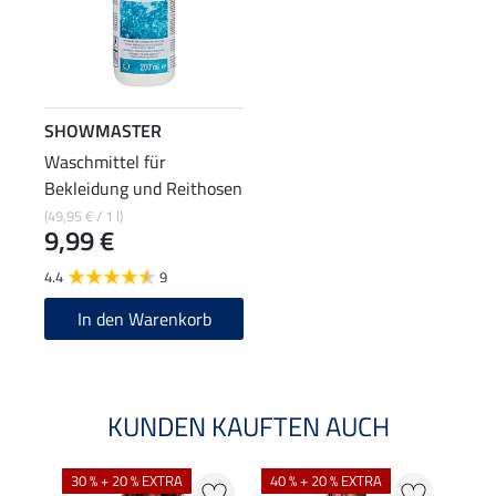
SHOWMASTER
Waschmittel für
Bekleidung und Reithosen
(49,95 € / 1 l)
9,99 €
4.4
9
In den Warenkorb
KUNDEN KAUFTEN AUCH
30 % + 20 % EXTRA
40 % + 20 % EXTRA
20 %