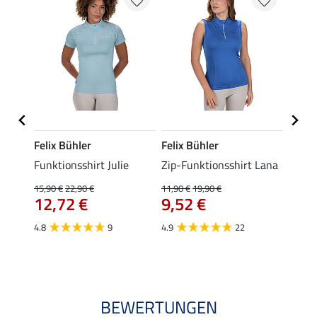
Felix Bühler
Felix Bühler
Felix
t
Funktionsshirt Julie
Zip-Funktionsshirt Lana
Funkt
Mara 
15,90 €
22,90 €
11,90 €
19,90 €
12,72 €
9,52 €
15,90 
12,
4.8
9
4.9
22
4.9
BEWERTUNGEN