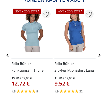
30 % + 20 % EXTRA
40 % + 20 % EXTRA
20 %
Felix Bühler
Felix Bühler
Felix
t
Funktionsshirt Julie
Zip-Funktionsshirt Lana
Funkt
Mara 
15,90 €
22,90 €
11,90 €
19,90 €
12,72 €
9,52 €
15,90 
12,
4.8
9
4.9
22
4.9