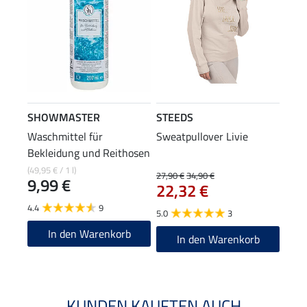
SHOWMASTER
STEEDS
Waschmittel für
Sweatpullover Livie
Bekleidung und Reithosen
(49,95 € / 1 l)
27,90 €
34,90 €
9,99 €
22,32 €
4.4
9
5.0
3
In den Warenkorb
In den Warenkorb
KUNDEN KAUFTEN AUCH