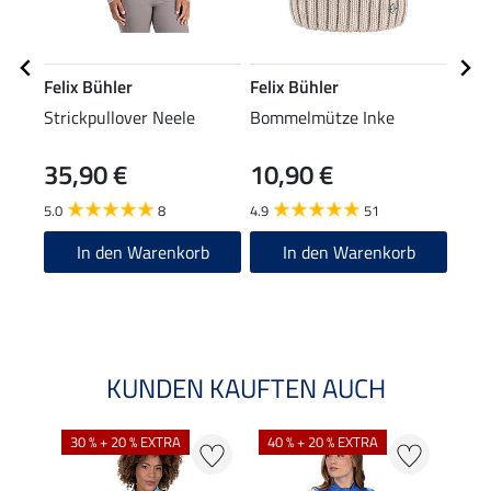
Felix Bühler
Felix Bühler
Feli
Strickpullover Neele
Bommelmütze Inke
Stir
35,90 €
10,90 €
5,99 
4,7
5.0
8
4.9
51
4.8
In den Warenkorb
In den Warenkorb
KUNDEN KAUFTEN AUCH
30 % + 20 % EXTRA
40 % + 20 % EXTRA
20 %