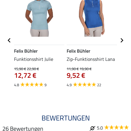
Felix Bühler
Felix Bühler
Felix
t
Funktionsshirt Julie
Zip-Funktionsshirt Lana
Funkt
Mara 
15,90 €
22,90 €
11,90 €
19,90 €
12,72 €
9,52 €
15,90 
12,
4.8
9
4.9
22
4.9
BEWERTUNGEN
26 Bewertungen
5.0