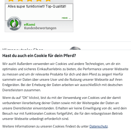
Klimaneutraler Shop
Hast du auch ein Cookie für dein Pferd?
Wir auch! Außerdem verwenden wir Cookies und andere Technologien, um dir ein
Zustellung durch
optimales und sicheres Einkaufserlebnis zu bieten, die Performance unserer Webseite
zu messen und um dir relevante Produkte für dich und dein Pferd zu zeigen! Hierfür
sammeln wir Daten über unsere User und die Nutzung unserer Webseite auf ihren
Sicher bezahlen mit
Endgeräten. Bei der Erhebung der Daten arbeiten wir ausschließlich mit deutschen
Dienstleistern zusammen.
Rechnung
Wenn du auf "OK" klickst, bist du mit der Verwendung von Cookies und der damit
Vorkasse
verbundenen Verarbeitung deiner Daten sowie mit der Weitergabe der Daten an
unsere Dienstleister einverstanden. Erhalten wir keine Einwilligung von dir, wird dein
Besuch nur mit funktionalen Cookies fortgeführt, die für den reibungslosen Betrieb
Impressum
unserer Webseite unbedingt erforderlich sind.
Weitere Informationen zu unseren Cookies findest du unter
Datenschutz
.
Letzte Aktualisierung am 07.08.2026 um 14:39