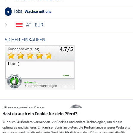
Jobs
Wachse mit uns
4
AT | EUR
SICHER EINKAUFEN
Klimaneutraler Shop
Hast du auch ein Cookie für dein Pferd?
Wir auch! Außerdem verwenden wir Cookies und andere Technologien, um dir ein
Zustellung durch
optimales und sicheres Einkaufserlebnis zu bieten, die Performance unserer Webseite
zu messen und um dir relevante Produkte für dich und dein Pferd zu zeigen! Hierfür