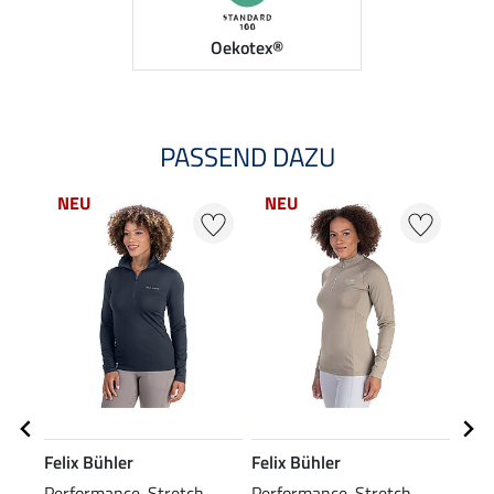
Oekotex®
PASSEND DAZU
NEU
NEU
NE
Felix Bühler
Felix Bühler
Feli
Performance-Stretch-
Performance-Stretch-
XXL-