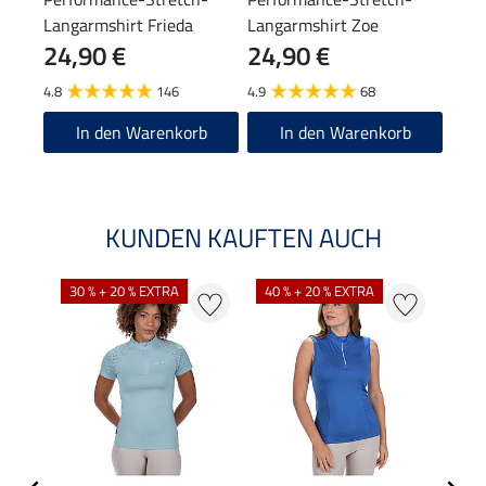
Langarmshirt Frieda
Langarmshirt Zoe
24,90 €
24,90 €
19
4.8
146
4.9
68
4.0
In den Warenkorb
In den Warenkorb
KUNDEN KAUFTEN AUCH
30 % + 20 % EXTRA
40 % + 20 % EXTRA
20 %