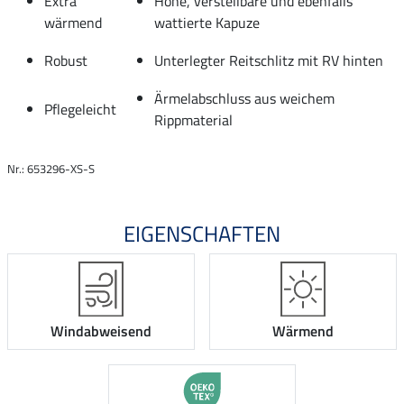
Extra
Hohe, verstellbare und ebenfalls
wärmend
wattierte Kapuze
Robust
Unterlegter Reitschlitz mit RV hinten
Ärmelabschluss aus weichem
Pflegeleicht
Rippmaterial
Nr.: 653296-XS-S
EIGENSCHAFTEN
Windabweisend
Wärmend