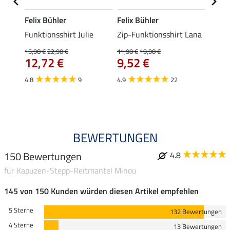
Felix Bühler
Felix Bühler
Felix
t
Funktionsshirt Julie
Zip-Funktionsshirt Lana
Funkt
Mara 
15,90 €
22,90 €
11,90 €
19,90 €
12,72 €
9,52 €
15,90 
12,
4.8
9
4.9
22
4.9
BEWERTUNGEN
150 Bewertungen
4.8
für Kapuzen-Stepp-Reitmantel Minou
145 von 150 Kunden würden diesen Artikel empfehlen
5 Sterne
132 Bewertungen
4 Sterne
13 Bewertungen