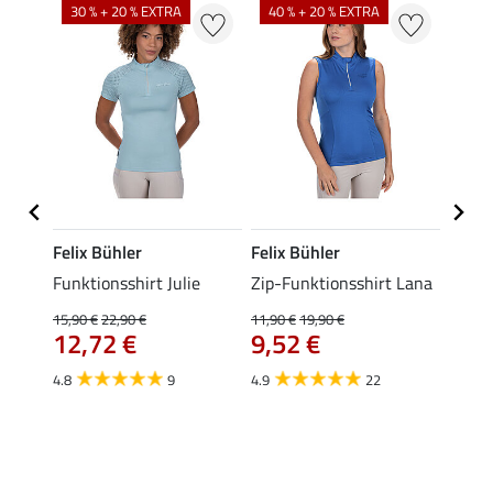
30 % + 20 % EXTRA
40 % + 20 % EXTRA
20 %
Felix Bühler
Felix Bühler
Felix
t
Funktionsshirt Julie
Zip-Funktionsshirt Lana
Funkt
Mara 
15,90 €
22,90 €
11,90 €
19,90 €
12,72 €
9,52 €
15,90 
12,
4.8
9
4.9
22
4.9