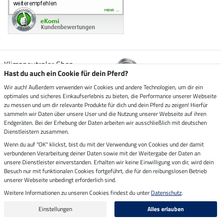
Klimaneutraler Shop
Hast du auch ein Cookie für dein Pferd?
Wir auch! Außerdem verwenden wir Cookies und andere Technologien, um dir ein
Zustellung durch
optimales und sicheres Einkaufserlebnis zu bieten, die Performance unserer Webseite
zu messen und um dir relevante Produkte für dich und dein Pferd zu zeigen! Hierfür
sammeln wir Daten über unsere User und die Nutzung unserer Webseite auf ihren
Sicher bezahlen mit
Endgeräten. Bei der Erhebung der Daten arbeiten wir ausschließlich mit deutschen
Dienstleistern zusammen.
Rechnung
Wenn du auf "OK" klickst, bist du mit der Verwendung von Cookies und der damit
Vorkasse
verbundenen Verarbeitung deiner Daten sowie mit der Weitergabe der Daten an
unsere Dienstleister einverstanden. Erhalten wir keine Einwilligung von dir, wird dein
Besuch nur mit funktionalen Cookies fortgeführt, die für den reibungslosen Betrieb
Impressum
unserer Webseite unbedingt erforderlich sind.
Weitere Informationen zu unseren Cookies findest du unter
Datenschutz
.
Letzte Aktualisierung am 09.08.2026 um 07:13
Alle Preise in Euro inkl. MwSt. zzgl.
Versandkosten
Einstellungen
Alles erlauben