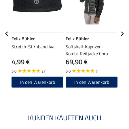
Felix Bühler
Felix Bühler
Feli
Stretch-Stirnband Iva
Softshell-Kapuzen-
Cap
Kombi-Reitjacke Cora
4,99 €
69,90 €
7,99 
6,3
5.0
27
5.0
7
4.6
In den Warenkorb
In den Warenkorb
KUNDEN KAUFTEN AUCH