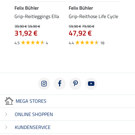
Felix Bühler
Felix Bühler
Felix
Grip-Reitleggings Ella
Grip-Reithose Life Cycle
Grip-
Male
39,90 €
59,90 €
59,90 €
79,90 €
31,92 €
47,92 €
59,90 
ab 
4.5
4
4.4
18
4.8
MEGA STORES
ONLINE SHOPPEN
KUNDENSERVICE