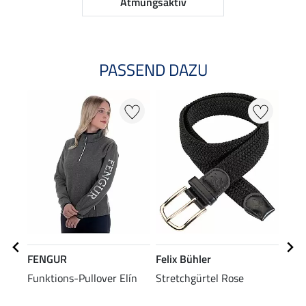
Atmungsaktiv
PASSEND DAZU
FENGUR
Felix Bühler
FEN
Funktions-Pullover Elín
Stretchgürtel Rose
Cap 