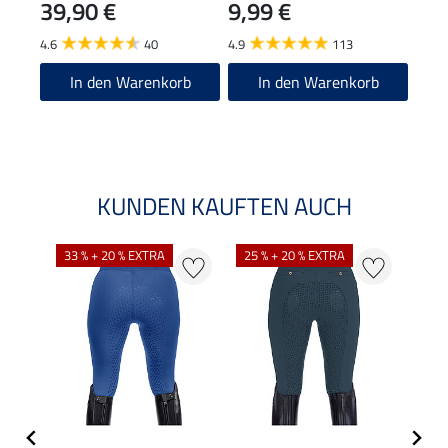
39,90 €
9,99 €
11
4.6
40
4.9
113
5.0
In den Warenkorb
In den Warenkorb
KUNDEN KAUFTEN AUCH
33 % + 20 % EXTRA
25 % + 20 % EXTRA
20 %